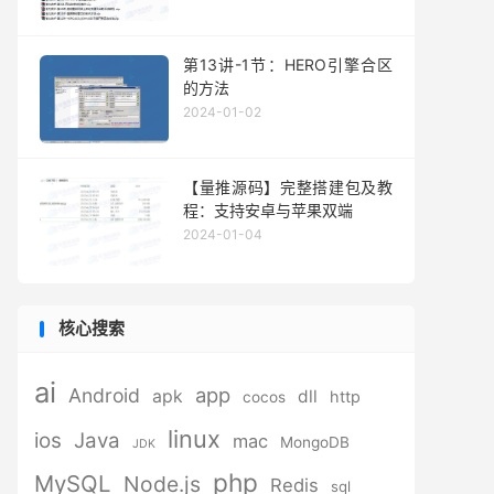
第13讲-1节：HERO引擎合区
的方法
2024-01-02
【量推源码】完整搭建包及教
程：支持安卓与苹果双端
2024-01-04
核心搜索
ai
app
Android
apk
dll
http
cocos
linux
ios
Java
mac
MongoDB
JDK
php
MySQL
Node.js
Redis
sql