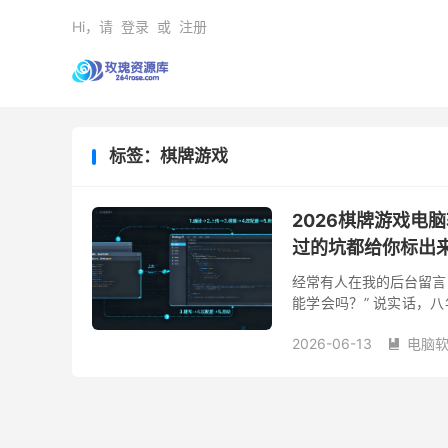
Hi，请
登录
或
注册
标签：棋牌游戏
2026棋牌游戏电
过的坑都给你标出
经常有人在我的后台留言
能学会吗？” 说实话，八
不太清，更别提什么负载均
2026-06-13
电脑
