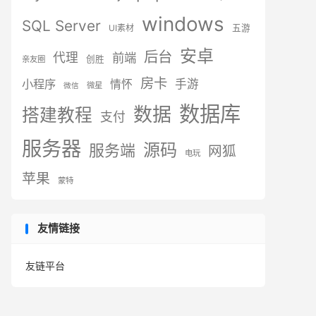
windows
SQL Server
UI素材
五游
安卓
后台
代理
前端
创胜
亲友圈
房卡
小程序
手游
情怀
微星
微信
数据库
数据
搭建教程
支付
服务器
源码
服务端
网狐
电玩
苹果
蒙特
友情链接
友链平台