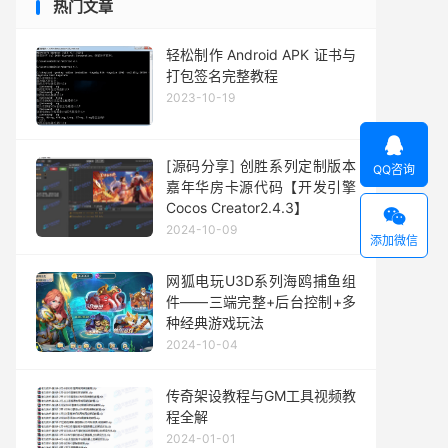
热门文章
轻松制作 Android APK 证书与
打包签名完整教程
2023-10-19

[源码分享] 创胜系列定制版本
QQ咨询
嘉年华房卡源代码【开发引擎
Cocos Creator2.4.3】

2024-10-09
添加微信
网狐电玩U3D系列海鸥捕鱼组
件——三端完整+后台控制+多
种经典游戏玩法
2024-10-04
传奇架设教程与GM工具视频教
程全解
2024-01-01