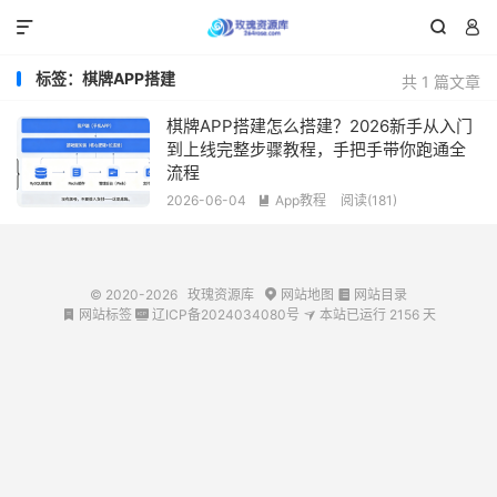



标签：棋牌APP搭建
共 1 篇文章
棋牌APP搭建怎么搭建？2026新手从入门
到上线完整步骤教程，手把手带你跑通全
流程
2026-06-04
App教程
阅读(181)

© 2020-2026
玫瑰资源库
网站地图
网站目录


网站标签
辽ICP备2024034080号
本站已运行
2156
天


