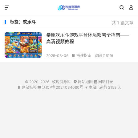



标签：欢乐斗
共 1 篇文章
亲朋欢乐斗游戏平台环境部署全指南——
高清视频教程
2025-03-06
搭建指南
阅读(1619)

© 2020-2026
玫瑰资源库
网站地图
网站目录


网站标签
辽ICP备2024034080号
本站已运行
2158
天


