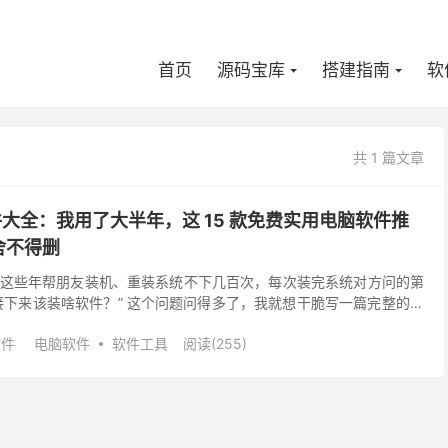
首页
源码宝库
搭建指南
软
共 1 篇文章
软件大全：我用了大半年，这 15 款免费实用电脑软件推
舍不得删
这些年帮朋友装机、重装系统不下几百次，每次装完系统对方问的第
，接下来该装啥软件？” 这个问题问得多了，我就想干脆写一篇完整的清
软件，是我自己电脑里常驻的工具，覆盖了办公、效...
软件
电脑软件
软件工具
阅读(255)