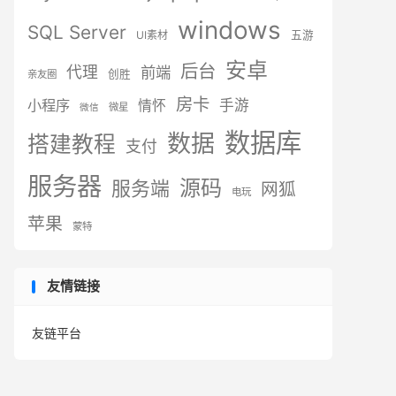
windows
SQL Server
UI素材
五游
安卓
后台
代理
前端
创胜
亲友圈
房卡
小程序
手游
情怀
微星
微信
数据库
数据
搭建教程
支付
服务器
源码
服务端
网狐
电玩
苹果
蒙特
友情链接
友链平台