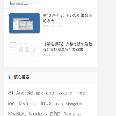
第13讲-1节：HERO引擎合区
的方法
2024-01-02
【量推源码】完整搭建包及教
程：支持安卓与苹果双端
2024-01-04
核心搜索
ai
app
Android
apk
dll
http
cocos
linux
ios
Java
mac
MongoDB
JDK
php
MySQL
Node.js
Redis
sql