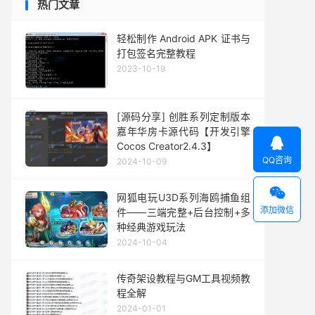
热门文章
轻松制作 Android APK 证书与
打包签名完整教程
2023-10-19
[源码分享] 创胜系列定制版本
嘉年华房卡源代码【开发引擎

Cocos Creator2.4.3】
QQ咨询
2024-10-09

网狐电玩U3D系列海鸥捕鱼组
添加微信
件——三端完整+后台控制+多
种经典游戏玩法
2024-10-04
传奇架设教程与GM工具视频教
程全解
2024-01-01