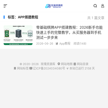



标签：APP搭建教程
共 1 篇文章
零基础棋牌APP搭建教程：2026新手也能
快速上手的完整教学，从买服务器到手机
测试一步步来
2026-06-26
App教程
阅读(148)

© 2020-2026
玫瑰资源库
网站地图
网站目录


网站标签
辽ICP备2024034080号
本站已运行
2158
天


