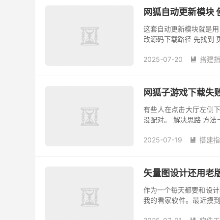
网狐自动更新模块 
这套自动更新模块就是用
改源码下载路径 先找到 更新模
到下载地址的配置段。 蓝色
2025-07-20
搭建

网狐子游戏下载失
有些人在点击大厅左侧下
没配对。 解决思路 方法
有打包好的子游戏？ 有些
2025-07-19
搭建指

矢量图设计还用老版
作为一个每天都要和设计稿、L
我的看家软件。最近摸到了 Ad
户来说，说实话是...