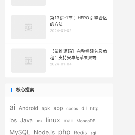
第13讲-1节：HERO引擎合区
的方法
2024-01-02
【量推源码】完整搭建包及教
程：支持安卓与苹果双端
2024-01-04
核心搜索
ai
app
Android
apk
dll
http
cocos
linux
ios
Java
mac
MongoDB
JDK
php
MySQL
Node.js
Redis
sql