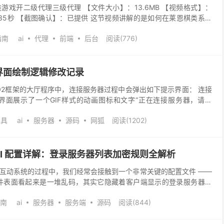
游戏开二级代理三级代理 【文件大小】：13.6MB 【视频格式】：
分35秒 【截图确认】：已提供 这节视频讲解的是如何在莱恩棋类系统
三级代理。教程中所用网址示例为： ww...
指南
ai
代理
前端
后台
阅读(776)
界面绘制逻辑修改记录
602框架的大厅程序中，连接服务器过程中会弹出如下提示界面： 连接
界面展示了一个GIF样式的动画图标和文字“正在连接服务器，请稍
单。 若需修改其显示内容或样式，需要调整其绘...
工具
ai
服务器
源码
网狐
阅读(1202)
fo.INI 配置详解：登录服务器列表加密规则全解析
互动系统的过程中，我们经常会接触到一个非常关键的配置文件 ——
NI。这个文件表面看起来是一堆乱码，其实它隐藏着客户端显示的登录服务器信
址列表。 本篇文章将结合实际截图，...
南
ai
服务器
服务端
源码
阅读(844)