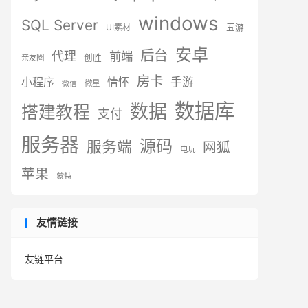
windows
SQL Server
UI素材
五游
安卓
后台
代理
前端
创胜
亲友圈
房卡
小程序
手游
情怀
微星
微信
数据库
数据
搭建教程
支付
服务器
源码
服务端
网狐
电玩
苹果
蒙特
友情链接
友链平台