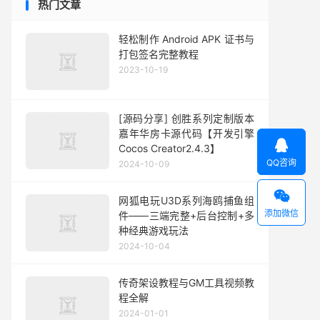
热门文章
轻松制作 Android APK 证书与
打包签名完整教程
2023-10-19
[源码分享] 创胜系列定制版本
嘉年华房卡源代码【开发引擎

Cocos Creator2.4.3】
QQ咨询
2024-10-09

网狐电玩U3D系列海鸥捕鱼组
添加微信
件——三端完整+后台控制+多
种经典游戏玩法
2024-10-04
传奇架设教程与GM工具视频教
程全解
2024-01-01