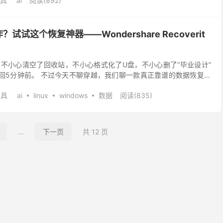
具
ai
阅读(892)
试这个恢复神器——Wondershare Recoverit
不小心清空了回收站，不小心格式化了U盘，不小心删了“毕业设计”
回5分钟前。 不过今天不聊穿越，我们聊一款真正靠谱的数据恢复工
coverit（万兴恢复专家）v13....
工具
ai
linux
windows
数据
阅读(835)
...
下一页
共 12 页