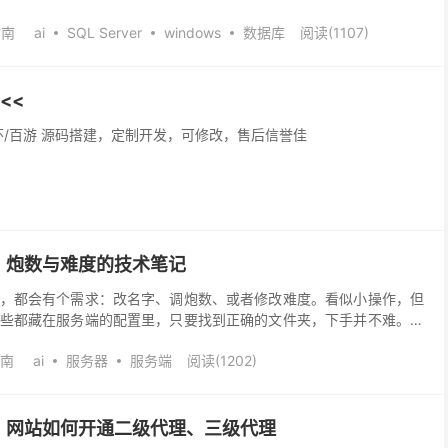
r 2017，配...
指南
ai
SQL Server
windows
数据库
阅读(1107)
<<
情怀/百游 源码搭建，定制开发，可修改，售后信誉佳
、炮数与难度的技术笔记
，都会有个需求：改名字、调炮数、或者修改难度。看似小操作，但
些都藏在服务端的配置里，只要找到正确的文件夹，下手并不难。下
具体过程。 第一步，先找到配置目录。在服务器里进入 ...
南
ai
服务器
服务端
阅读(1202)
：网站如何开通二级代理、三级代理