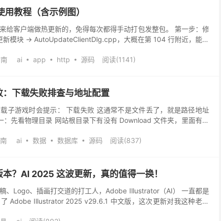
使用教程（含示例图）
来给客户端做热更新的，免得每次都得手动打包发整包。 第一步：修
块 → AutoUpdateClientDlg.cpp，大概在第 104 行附近，能看
选中部分示例 ...
指南
ai
app
http
源码
阅读(1141)
败：下载失败排查与地址配置
载子游戏时会提示： 下载失败 这通常不是文件丢了，就是路径地址
一：先看物理目录 网站根目录下有没有 Download 文件夹，里面有没
人只上传了主站文件，结果下载包没传上...
南
ai
数据
数据库
源码
阅读(837)
本？AI 2025 这波更新，真的值得一换！
ogo、插画打交道的打工人，Adobe Illustrator（AI） 一直都是
obe Illustrator 2025 v29.6.1 中文版，这次更新对我这种老用