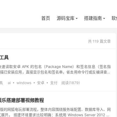
首页
源码宝库
搭建指南
软
共 119 篇文章
取工具
读取安卓 APK 的包名（Package Name）和签名信息（签名指
描已安装应用，直接显示包名和签名串，省去用命令行或反编译查找
、配置对接时快速确认信息用。 主要功能（...
具
ai
windows
安卓
支付
阅读(1879)
娱乐搭建部署视频教程
版的网狐电玩部署流程，整体内容围绕服务端配置、数据库导入、网
。 搭建环境要求比较明确：系统用 Windows Server 2012 R2