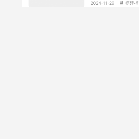
2024-11-29
搭建指

>>>源头搭建开发<
聚友/镜象/熊猫/七星/
2026-08-09
富贵电玩系列服务
简介 为确保富贵系列电
段。通过Linux系统的
程，包括不同场景的定时任
2024-11-21
软件工

[资源分享] 【无授
端】