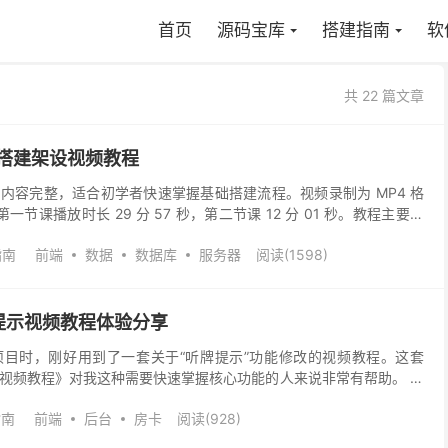
首页
源码宝库
搭建指南
软
共 22 篇文章
乐搭建架设视频教程
内容完整，适合初学者快速掌握基础搭建流程。视频录制为 MP4 格
第一节课播放时长 29 分 57 秒，第二节课 12 分 01 秒。教程主要讲
置、编辑文件、测试等关键操...
指南
前端
数据
数据库
服务器
阅读(1598)
提示视频教程体验分享
目时，刚好用到了一套关于“听牌提示”功能修改的视频教程。这套
视频教程》对我这种需要快速掌握核心功能的人来说非常有帮助。 在
听牌提示的逻辑结构，然后带着大家从前端界面到后台配置...
指南
前端
后台
房卡
阅读(928)