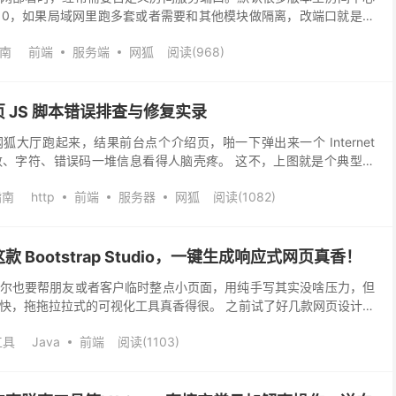
310，如果局域网里跑多套或者需要和其他模块做隔离，改端口就是必
其实就一处： 位置在哪？ 路径： 系统模块 \...
南
前端
服务端
网狐
阅读(968)
 JS 脚本错误排查与修复实录
大厅跑起来，结果前台点个介绍页，啪一下弹出来一个 Internet
误，行数、字符、错误码一堆信息看得人脑壳疼。 这不，上图就是个典型例
ar: 17 错误:...
指南
http
前端
服务器
网狐
阅读(1082)
Bootstrap Studio，一键生成响应式网页真香！
尔也要帮朋友或者客户临时整点小页面，用纯手写其实没啥压力，但
快，拖拖拉拉式的可视化工具真香得很。 之前试了好几款网页设计软
、Pinegrow，功能是强但太重，动不动就...
工具
Java
前端
阅读(1103)