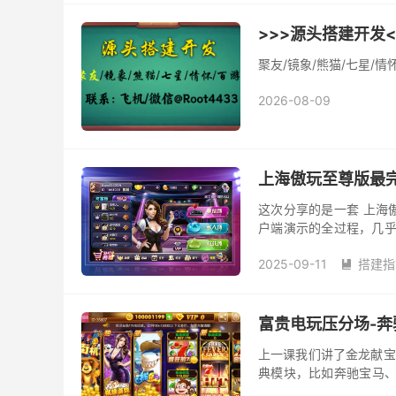
>>>源头搭建开发<
聚友/镜象/熊猫/七星/
2026-08-09
上海傲玩至尊版最
这次分享的是一套 上海
户端演示的全过程，几乎把
格式 exe，演示内容详
2025-09-11
搭建指

富贵电玩压分场-奔
上一课我们讲了金龙献宝
典模块，比如奔驰宝马、
控制界面，理解这些参数的