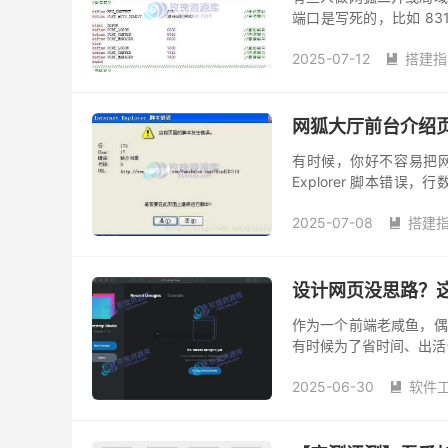
端口是写死的，比如 8
修课。 这东西到底在哪改？
2025-07-12
搭建指

网狐大厅前台介绍页
有时候，你好不容易把网狐
Explorer 脚本错
子： 经典提示： 行: 173 Ch
2025-07-08
搭建

设计网页没思路？这款 
作为一个前端老咸鱼，偶
有时候为了省时间、出活
件，像 Dreamweaver
2025-06-30
软件
