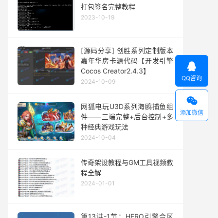
打包签名完整教程
2023-10-19
[源码分享] 创胜系列定制版本
嘉年华房卡源代码【开发引擎

Cocos Creator2.4.3】
QQ咨询
2024-10-09

网狐电玩U3D系列海鸥捕鱼组
添加微信
件——三端完整+后台控制+多
种经典游戏玩法
2024-10-04
传奇架设教程与GM工具视频教
程全解
2024-01-01
第13讲-1节：HERO引擎合区