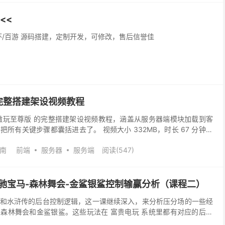
<<
情怀/百游 源码搭建，定制开发，可修改，售后信誉佳
完整搭建架设视频教程
傲玩至尊版 的完整搭建架设视频教程，涵盖从服务器端模块加载到客
所有关键步骤都囊括进去了。 视频大小 332MB，时长 67 分钟，
细完整，适合新手和进阶用户学习。 服务器...
南
前端
服务器
服务端
阅读(547)
驰宝马-森林舞会-金鲨银鲨控制输赢分析（课程二）
和水浒传的后台控制逻辑，这一课继续深入，来分析压分场的一些经
森林舞会和金鲨银鲨。这些玩法在 富贵电玩 系统里都有对应的后台
作用非常重要。 在后台的配置里，每一个房间都会对应...