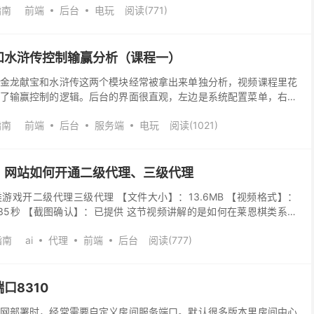
指南
前端
后台
电玩
阅读(771)
和水浒传控制输赢分析（课程一）
金龙献宝和水浒传这两个模块经常被拿出来单独分析，视频课程里花
了输赢控制的逻辑。后台的界面很直观，左边是系统配置菜单，右边
能看到，后台能根据玩家 ID 和房间 ID 定位到...
指南
前端
后台
服务端
电玩
阅读(1021)
：网站如何开通二级代理、三级代理
游戏开二级代理三级代理 【文件大小】：13.6MB 【视频格式】：
分35秒 【截图确认】：已提供 这节视频讲解的是如何在莱恩棋类系统
三级代理。教程中所用网址示例为： ww...
指南
ai
代理
前端
后台
阅读(777)
口8310
网部署时，经常需要自定义房间服务端口。默认很多版本里房间中心