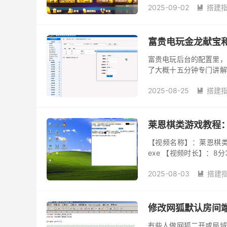
2025-09-02
搭建

富贵电玩金龙献宝
富贵电玩后台的配置里，
了大概十五分钟专门讲解
则是具体的控制参数。截图中
2025-08-25
搭建

莱恩棋类游戏教程
【视频名称】：莱恩棋类
exe 【视频时长】：8
中通过后台设置开通二级、
2025-08-03
搭建

修改网狐默认房间端
有些人做网狐二开或局域