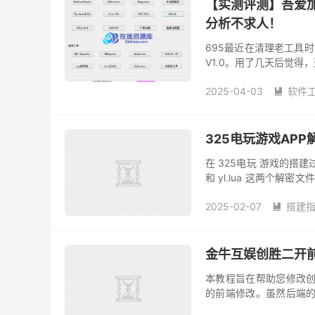
【实测评测】吾爱加
分析不求人！
695最近在清理老工具
V1.0。用了几天后觉
说，真的相当够用了，尤
2025-04-03
软件

325电玩游戏AP
在 325电玩 游戏的搭建
和 yl.lua 这两个解密
处理 数据解密、网络请求 等
2025-02-07
搭建

金牛互娱创胜二开
本教程旨在帮助您修改创
的前端修改。虽然后端的
上存在差异。本教程会特