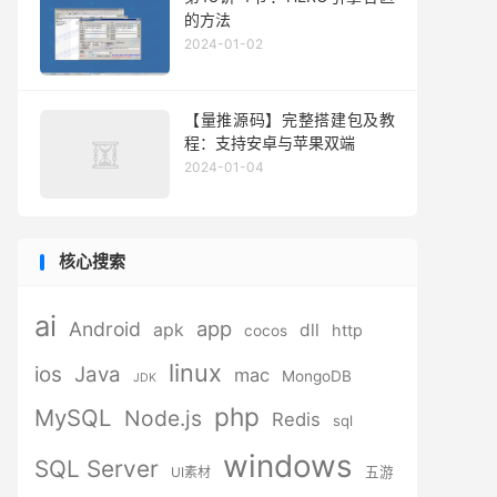
的方法
2024-01-02
【量推源码】完整搭建包及教
程：支持安卓与苹果双端
2024-01-04
核心搜索
ai
app
Android
apk
dll
http
cocos
linux
ios
Java
mac
MongoDB
JDK
php
MySQL
Node.js
Redis
sql
windows
SQL Server
UI素材
五游