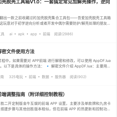
壳脱壳工具箱V1.0：一套搞定常见加解壳操作，逆向
时翻出一款之前收藏过的加壳脱壳集合工具包——吾爱加壳脱壳工具箱
得，这玩意对于初学逆向分析或者开发中偶尔需要防护/解壳处理的朋友来
其是那种想快速测试某种壳加了会不会被误报，或...
工具
ai
apk
app
前端
阅读(2986)
P解密文件使用方法
过程中，如果需要对 APP前端 进行解密和修改，可以使用 AppDF.lua
文件。以下是具体的操作方法： 🔹 解密文件介绍 AppDF.lua：主要用于
。 ...
指南
325电玩
前端
数据
服务器
阅读(902)
前端调整指南（附详细控制教程）
胜二开定制版金牛互娱的前端 APP 设置，主要涉及单款牌和九房卡
搭建步骤与其他创胜版本相似，但在前端 APP 的热更新和控制功能
别指出这些不同之处，并提供具体的控制开启方式，...