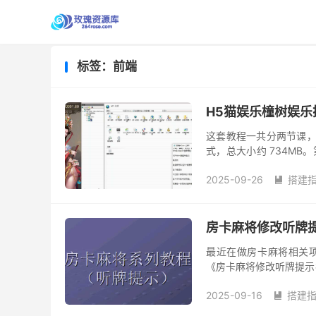
标签：前端
H5猫娱乐橦树娱
这套教程一共分两节课，
式，总大小约 734MB。
解还原数据库、修改网站配
2025-09-26
搭建

房卡麻将修改听牌
最近在做房卡麻将相关项
《房卡麻将修改听牌提示
教程里，老师首先讲解了
2025-09-16
搭建
