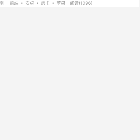
南
前端
安卓
房卡
苹果
阅读(1096)
<<
情怀/百游 源码搭建，定制开发，可修改，售后信誉佳
器自动重启指令设置教程
玩（如富贵3、富贵5）服务器的稳定运行，定时重启是必要的维护手
crontab，可以设置每天早上自动执行重启脚本。以下是完整的操作教
务配置和常见问题解决方法。 操作步骤 1...
具
linux
前端
数据
服务器
阅读(1268)
权 + Lua解密】网狐精华版二开1:1游戏组件【完整双