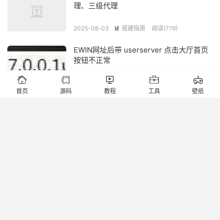
理、三级代理
2025-08-03
搭建指南
阅读(776)

EWIN网址后带 userserver 点击大厅首页
按钮不正常





2025-07-13
搭建指南
阅读(703)

首页
源码
教程
工具
壁纸
>>>源头搭建开发<<<
2026-08-09
网狐 V5 / 6603 比赛房间配置方法（实用
踩坑笔记）
2025-07-11
搭建指南
阅读(610)

Ashampoo WinOptimizer v28.00.12 破解