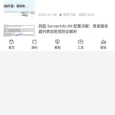
2025-07-26
软件工具
阅读(1203)

网狐 ServerInfo.INI 配置详解：登录服务
器列表加密规则全解析





2025-07-22
搭建指南
阅读(844)

首页
源码
教程
工具
壁纸
>>>源头搭建开发<<<
2026-08-09
网狐自动更新模块 使用教程（含示例图）
2025-07-20
搭建指南
阅读(1141)

网狐子游戏下载失败：下载失败排查与地