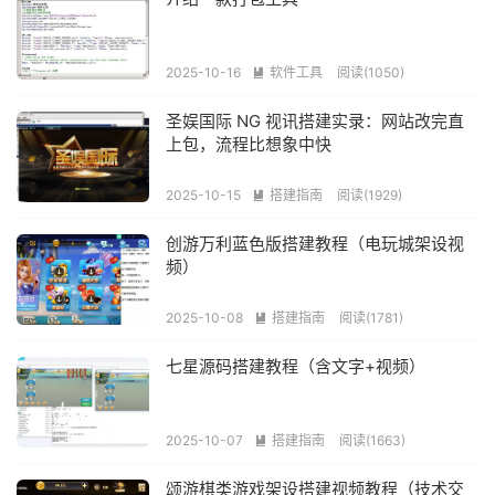
2025-10-16
软件工具
阅读(1050)

圣娱国际 NG 视讯搭建实录：网站改完直
上包，流程比想象中快
2025-10-15
搭建指南
阅读(1929)

创游万利蓝色版搭建教程（电玩城架设视
频）
2025-10-08
搭建指南
阅读(1781)

七星源码搭建教程（含文字+视频）
2025-10-07
搭建指南
阅读(1663)

颂游棋类游戏架设搭建视频教程（技术交