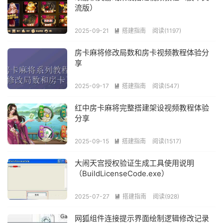
流版）
2025-09-21
搭建指南
阅读(1197)

房卡麻将修改局数和房卡视频教程体验分
享
2025-09-17
搭建指南
阅读(547)

红中房卡麻将完整搭建架设视频教程体验
分享
2025-09-15
搭建指南
阅读(1517)

大闹天宫授权验证生成工具使用说明
（BuildLicenseCode.exe）
2025-07-27
搭建指南
阅读(928)

网狐组件连接提示界面绘制逻辑修改记录