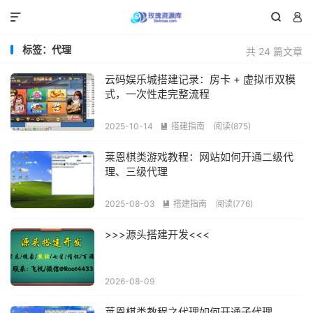



标签：代理
共 24 篇文章
云码娱乐城搭建记录：房卡 + 虚拟币双模
式，一次性走完整流程
2025-10-14
搭建指南
阅读(875)

莱恩棋类游戏教程：网站如何开通二级代
理、三级代理
2025-08-03
搭建指南
阅读(776)

>>>源头搭建开发<<<
2026-08-09
莱恩棋类教程之代理如何开通子代理