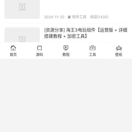
2024-11-20
软件工具
阅读(1430)

[资源分享] 海王3电玩组件【运营版 + 详细
搭建教程 + 加密工具】





2024-11-14
源码宝库
阅读(3784)

首页
源码
教程
工具
壁纸
>>>源头搭建开发<<<
2026-08-09
[资源分享] 大富豪二开吉祥如意电玩城组
件【带加解密工具】
2024-11-12
源码宝库
阅读(2105)

[资源分享] H5深海街机捕鱼全套源码 + 组