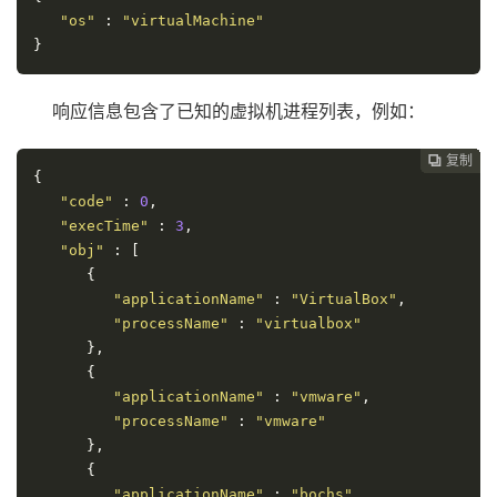
"os"
:
"virtualMachine"
}
响应信息包含了已知的虚拟机进程列表，例如：
复制
复制
复制
复制
复制
复制
复制
复制
复制
复制
复制
复制
复制
复制
复制
复制
复制

















{
"code"
:
0
,
"execTime"
:
3
,
"obj"
:
[
{
"applicationName"
:
"VirtualBox"
,
"processName"
:
"virtualbox"
}
,
{
"applicationName"
:
"vmware"
,
"processName"
:
"vmware"
}
,
{
"applicationName"
:
"bochs"
,