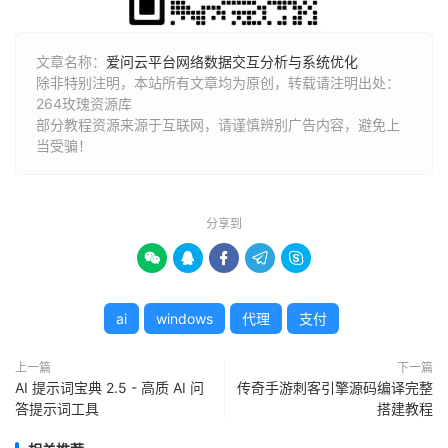
文章名称：
爱问云平台网络数据交互分析与系统优化
除非特别注明，本站所有文章均为原创，转载请注明出处：
264玫瑰资源库
部分教程资源来源于互联网，请谨慎辨别广告内容，避免上
当受骗！
分享到





ai
windows
代理
支付
上一篇
下一篇
AI 提示词宝典 2.5 - 高质 AI 问
传奇手游刺客引擎源码编译完整
答提示词工具
搭建教程