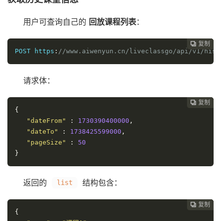
用户可查询自己的
回放课程列表
：
复制
复制
复制
复制
复制
复制
复制
复制








POST https
:
//www.aiwenyun.cn/liveclassgo/api/v1/hist
请求体：
复制
复制
复制
复制
复制
复制
复制







{
"dateFrom"
:
1730390400000
,
"dateTo"
:
1738425599000
,
"pageSize"
:
50
}
返回的
结构包含：
list
复制
复制
复制
复制
复制
复制






{