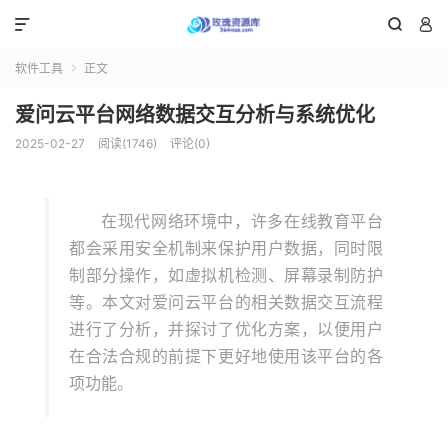



软件工具
正文

爱问云平台网络数据交互分析与系统优化
2025-02-27
阅读(1746)
评论(0)
在现代网络环境中，许多在线教育平台
都会采用安全机制来保护用户数据，同时限
制部分操作，如虚拟机检测、屏幕录制防护
等。本文对爱问云平台的相关数据交互流程
进行了分析，并探讨了优化方案，以便用户
在合法合规的前提下更好地使用该平台的各
项功能。