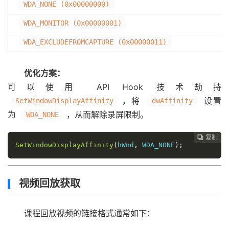
WDA_NONE (0x00000000)
WDA_MONITOR (0x00000001)
WDA_EXCLUDEFROMCAPTURE (0x00000011)
优化方案：
可以使用 API Hook 技术劫持
，将
设置
SetWindowDisplayAffinity
dwAffinity
为
，从而解除录屏限制。
WDA_NONE
复制
复制
复制
复制




SetWindowDisplayAffinity
(
hWnd
,
 WDA_NONE
);
视频回放获取
课程回放视频的链接格式通常如下：