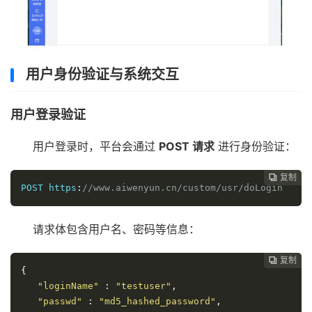
用户身份验证与系统交互
用户登录验证
用户登录时，平台会通过
POST 请求
进行身份验证：
复制
复制
复制
复制
复制
复制
复制
复制
复制
复制
复制
复制
复制
复制
复制
复制
















POST
https
:
/
/www.aiwenyun.cn/custom
/usr/do
Login
请求体包含用户名、密码等信息：
复制
复制
复制
复制
复制
复制
复制
复制
复制
复制
复制
复制
复制
复制
复制















{
"loginName"
:
"testuser"
,
"passwd"
:
"md5_hashed_password"
,