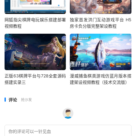
网狐指尖棋牌电玩娱乐搭建部署
独家首发洪门互动游戏平台 H5
视频教程
房卡负分版完整架设教程
正版63棋牌平台与728全套源码
漫威捕鱼棋类游戏仿蓝月版本搭
搭建实录三
建架设视频教程（技术交流版）
评论
抢沙发