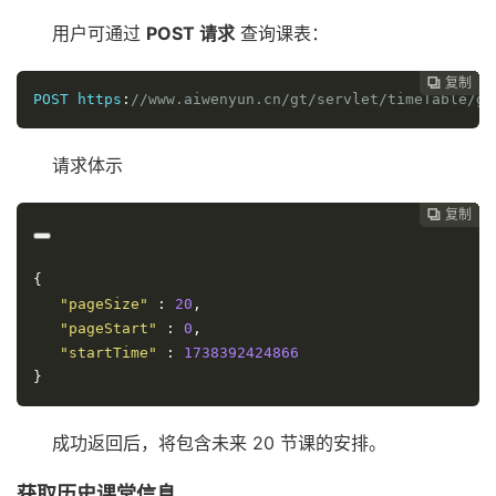
用户可通过
POST 请求
查询课表：
复制
复制
复制
复制
复制
复制
复制
复制
复制
复制










POST https
:
//www.aiwenyun.cn/gt/servlet/timeTable/ge
请求体示
复制
复制
复制
复制
复制
复制
复制
复制
复制









{
"pageSize"
:
20
,
"pageStart"
:
0
,
"startTime"
:
1738392424866
}
成功返回后，将包含未来 20 节课的安排。
获取历史课堂信息