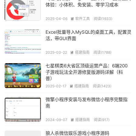
体验：小体积、免安装、零学习成本
2025-04-06
软件工具
阅读(1933)

Excel批量导入MySQL的桌面工具，配置灵
活，带GUI界面
2025-03-22
搭建指南
阅读(1788)

七星棋类6大省区顶级运营产品：6端200
子游戏玩法全开源修复版源码详解（科
普）
2025-02-17
搭建指南
阅读(1423)

微擎小程序安装与发布微信小程序完整指
南
2024-09-07
搭建指南
阅读(917)

狼人杀微信娱乐游戏小程序源码