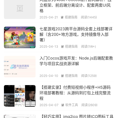
立框架、前后端分离设计、配套两套UI风
格
2025-04-21
搭建指南
阅读(1445)

七星游戏2023跨平台源码全套上线部署详
解（含200+地方游戏，支持镜像导入部
署）
2025-04-13
搭建指南
阅读(1W+)

入门Cocos游戏开发：Node.js后端配套教
学与项目实战资源详解
2025-04-10
搭建指南
阅读(1259)

【搭建实录】付费短视频小程序+H5源码
环境部署教程：从源码到打包上线完整流
程
2025-04-07
软件工具
阅读(2609)

【轻巧实用】img2ico 图片转ICO图标工具