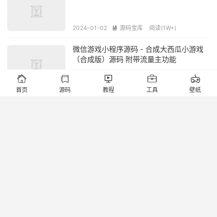
2024-01-02
源码宝库
阅读(1W+)

微信游戏小程序源码 - 合成大西瓜小游戏
（合成版）源码 附带流量主功能





2024-01-02
源码宝库
阅读(9097)

首页
源码
教程
工具
壁纸
>>>源头搭建开发<<<
2026-08-07
云开发谁是卧底线下小游戏发牌助手微信
小程序源码
2024-01-02
源码宝库
阅读(1W+)

最新版去水印小程序源码全开源教程