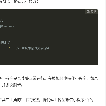
件，并按照以下格式进行修改：
复制
复制
复制



命名
uniacid
自行定义
.php"
,
// 替换为您的实际域名
检查小程序是否能够正常运行。在模拟器中操作小程序，如果
，并多次刷新。
具右上角的“上传”按钮，将代码上传至微信小程序平台。