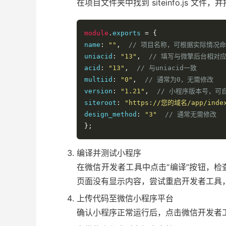
在项目文件夹中找到 siteinfo.js 文
module
.
exports 
=
{
name
:
""
,
// 项目名称，可根据实际情况
uniacid
:
"13"
,
// 填写与微擎后台相对应的
acid
:
"13"
,
// 与uniacid一致
multiid
:
"0"
,
// 通常为0，无需修改
version
:
"1.21"
,
// 小程序版本号，可
siteroot
:
"https://您的域名/app/index
design_method
:
"3"
// 通常无需修改
};
编译并测试小程序
在微信开发者工具中点击“编译”按钮，
页面没有显示内容，尝试重启开发者工具
上传代码至微信小程序平台
确认小程序正常运行后，点击微信开发者工