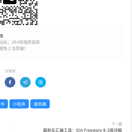
南
处：264玫瑰资源库
避免上当受骗！
分享到



证书
小程序
服务器
下一篇
最新反汇编工具：IDA Freeware 8.3版详解