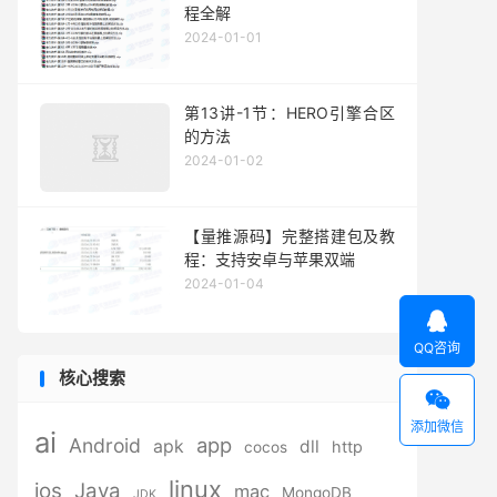
程全解
2024-01-01
第13讲-1节：HERO引擎合区
的方法
2024-01-02
【量推源码】完整搭建包及教
程：支持安卓与苹果双端
2024-01-04

QQ咨询
核心搜索

添加微信
ai
app
Android
apk
dll
http
cocos
linux
ios
Java
mac
MongoDB
JDK