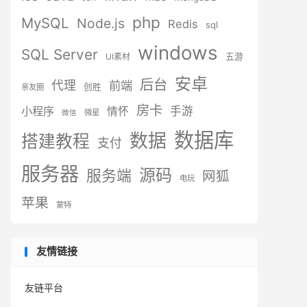
php
MySQL
Node.js
Redis
sql
windows
SQL Server
UI素材
五游
安卓
后台
代理
前端
创胜
亲友圈
房卡
小程序
手游
情怀
微星
微信
数据库
数据
搭建教程
支付
服务器
源码
服务端
网狐
电玩
苹果
蒙特
友情链接
友链平台