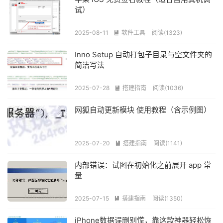
试）
2025-08-11
软件工具
阅读(1323)

Inno Setup 自动打包子目录与空文件夹的
简洁写法
2025-07-28
搭建指南
阅读(1036)

网狐自动更新模块 使用教程（含示例图）
2025-07-20
搭建指南
阅读(1141)

内部错误：试图在初始化之前展开 app 常
量
2025-07-15
搭建指南
阅读(1350)

iPhone数据误删别慌，靠这款神器轻松恢