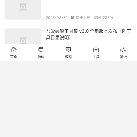
2025-03-31
软件工具
阅读(2389)

吾爱破解工具集 v3.0 全新版本发布（附工
具目录说明）





2025-03-30
软件工具
阅读(1W+)

首页
源码
教程
工具
壁纸
>>>源头搭建开发<<<
2026-08-08
Office文档修复神器：Stellar Toolkit for
File Repair v2.4.0.0 免激活版详解
2025-03-12
软件工具
阅读(1400)

适合macOS系统的Windows软件运行工具