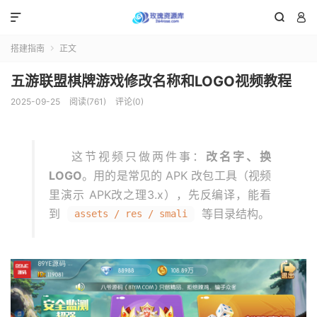



搭建指南
正文

五游联盟棋牌游戏修改名称和LOGO视频教程
2025-09-25
阅读(761)
评论(0)
这节视频只做两件事：
改名字、换
LOGO
。用的是常见的 APK 改包工具（视频
里演示 APK改之理3.x），先反编译，能看
到
等目录结构。
assets / res / smali