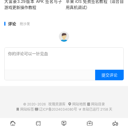
大富豪3.29版本 APK 签名与子
苹果 iOS 免费签名教程（适合自
游戏更新操作教程
用真机调试）
评论
抢沙发
提交评论
© 2020-2026
玫瑰资源库
网站地图
网站目录


网站标签
辽ICP备2024034080号
本站已运行
2158
天







