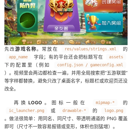
先改
游戏名称
。常放在
的
res/values/strings.xml
字段；有的平台还会把标题写在
app_name
assets
下的配置里（例如
config.json / gameconfig.xml
）。视频里会两边都检查一遍，并用全局搜索把“五游联盟”
等字样都替换，避免只改了桌面名字，标题栏或欢迎页还没
改全。
再换
LOGO
。图标一般在
的
mipmap-*
或
的
ic_launcher.png
drawable-*
logo.png
。做法很简单：用同名、同尺寸、带透明通道的 PNG 覆盖
即可（尺寸不一致容易报错或变形，体积也别猛增）。