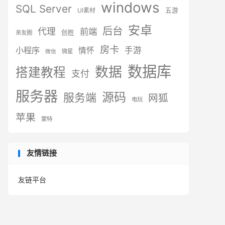
windows
SQL Server
UI素材
五游
安卓
后台
代理
前端
创胜
亲友圈
房卡
小程序
手游
情怀
微星
微信
数据库
数据
搭建教程
支付
服务器
源码
服务端
网狐
电玩
苹果
蒙特
友情链接
友链平台