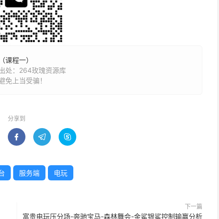
（课程一）
处：264玫瑰资源库
避免上当受骗！
分享到



台
服务端
电玩
下一篇
富贵电玩压分场-奔驰宝马-森林舞会-金鲨银鲨控制输赢分析