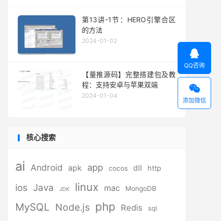
第13讲-1节：HERO引擎合区
的方法
2024-01-02

QQ咨询
【量推源码】完整搭建包及教
程：支持安卓与苹果双端

2024-01-04
添加微信
核心搜索
ai
app
Android
apk
dll
http
cocos
linux
ios
Java
mac
MongoDB
JDK
php
MySQL
Node.js
Redis
sql