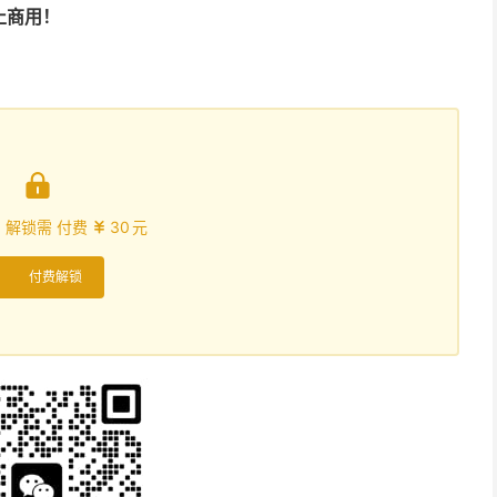
止商用！

，解锁需 付费
30
元

付费解锁