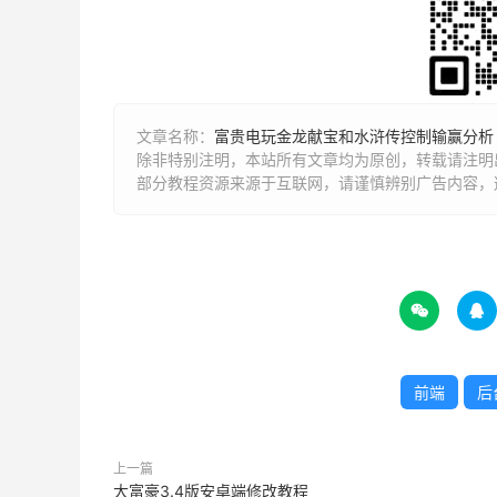
文章名称：
富贵电玩金龙献宝和水浒传控制输赢分析
除非特别注明，本站所有文章均为原创，转载请注明出
部分教程资源来源于互联网，请谨慎辨别广告内容，


前端
后
上一篇
大富豪3.4版安卓端修改教程