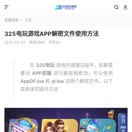



搭建指南
正文

325电玩游戏APP解密文件使用方法
2025-02-07
阅读(899)
评论(0)
在
325电玩
游戏的搭建过程中，如果需
要对
APP前端
进行解密和修改，可以使用
AppDF.lua
和
yl.lua
这两个解密文件。以下
是具体的操作方法：