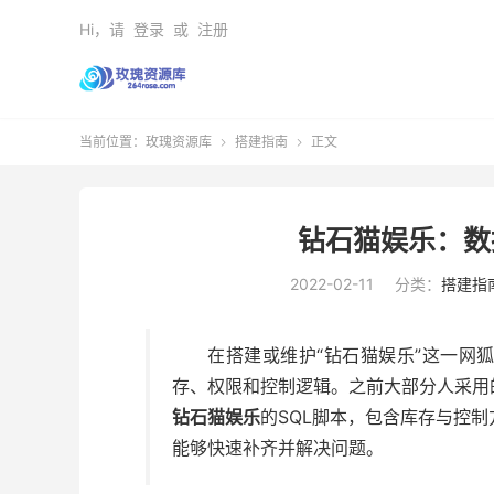
Hi，请
登录
或
注册
当前位置：
玫瑰资源库
搭建指南
正文


钻石猫娱乐：数
2022-02-11
分类：
搭建指
在搭建或维护“钻石猫娱乐”这一网
存、权限和控制逻辑。之前大部分人采用
钻石猫娱乐
的SQL脚本，包含库存与控
能够快速补齐并解决问题。