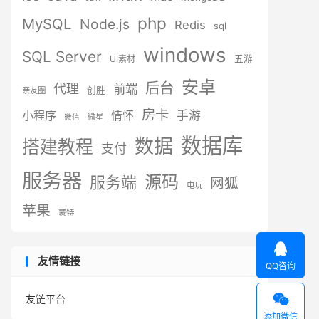
php
MySQL
Node.js
Redis
sql
windows
SQL Server
UI素材
五游
安卓
后台
代理
前端
创胜
亲友圈
房卡
小程序
手游
情怀
微星
微信
数据库
数据
搭建教程
支付
服务器
源码
服务端
网狐
电玩
苹果
蒙特

友情链接
QQ咨询

友链平台
添加微信