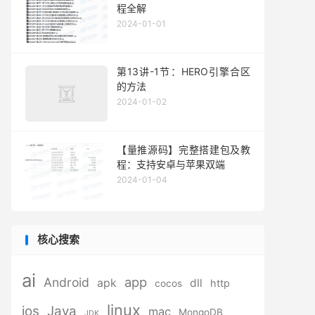
程全解
2024-01-01
第13讲-1节：HERO引擎合区
的方法
2024-01-02
【量推源码】完整搭建包及教
程：支持安卓与苹果双端
2024-01-04
核心搜索
ai
app
Android
apk
dll
http
cocos
linux
ios
Java
mac
MongoDB
JDK