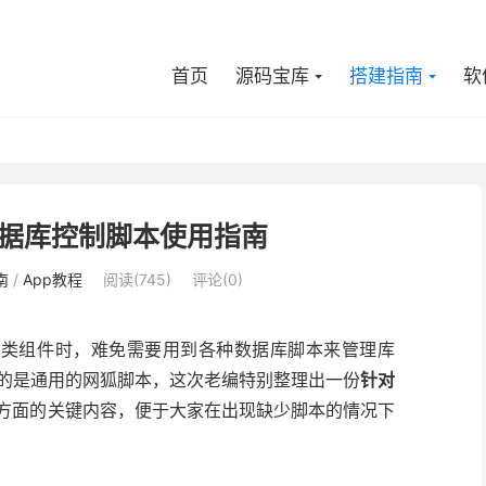
首页
源码宝库
搭建指南
软
据库控制脚本使用指南
南
/
App教程
阅读(745)
评论(0)
狐类组件时，难免需要用到各种数据库脚本来管理库
的是通用的网狐脚本，这次老编特别整理出一份
针对
制方面的关键内容，便于大家在出现缺少脚本的情况下