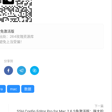
.0 免激活版
处：264玫瑰资源库
避免上当受骗！
分享到



va
mac
数据
下一篇
SSH Config Editor Pro for Mac 2.6.5免激活版：强大的