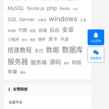
php
MySQL
Node.js
Redis
sql
windows
SQL Server
UI素材
五游
安卓
后台
代理
前端
创胜
亲友圈

房卡
小程序
手游
情怀
微星
微信
QQ咨询
数据库
数据
搭建教程
支付

添加微信
服务器
源码
服务端
网狐
电玩
苹果
蒙特
友情链接
友链平台