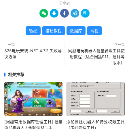
分享到





微星
搭建教程
数据库
网狐
上一篇
下一篇
325电玩安装 .NET 4.7.2 失败解
网狐电玩机器人批量管理工具使
决方法
用教程（适合网狐911、迪拜等
版本）
相关推荐
[网狐常用数据库管理工具] 批量
添加删除机器人和特殊权限工具
添加机器人 / 金额调整助手
（房间管理工具）