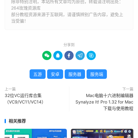
除非特别注明，本站所有文章均为原创，转载请注明出处：
264玫瑰资源库
部分教程资源来源于互联网，请谨慎辨别广告内容，避免上
当受骗！
分享到





五游
安卓
服务器
服务端
上一篇
下一篇
32位VC运行库合集
Mac电脑十六进制编辑器
（VC9/VC11/VC14）
Synalyze It! Pro 1.32 for Mac
下载与使用教程
相关推荐