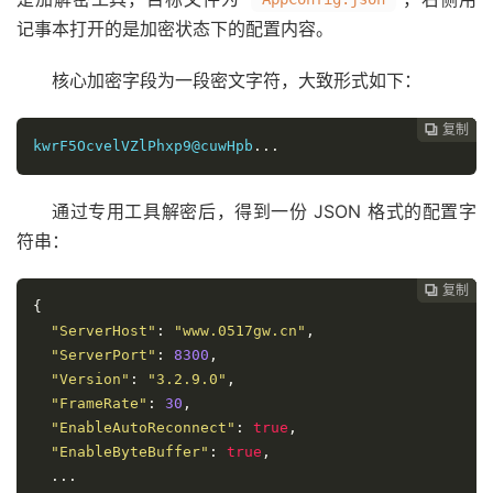
记事本打开的是加密状态下的配置内容。
核心加密字段为一段密文字符，大致形式如下：
复制
复制
复制
复制




kwrF5OcvelVZlPhxp9@cuwHpb
...
通过专用工具解密后，得到一份 JSON 格式的配置字
符串：
复制
复制
复制



{
"ServerHost"
:
"www.0517gw.cn"
,
"ServerPort"
:
8300
,
"Version"
:
"3.2.9.0"
,
"FrameRate"
:
30
,
"EnableAutoReconnect"
:
true
,
"EnableByteBuffer"
:
true
,
...