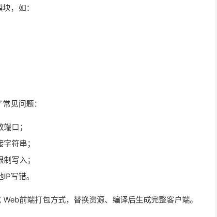
模块，如：
了常见问题：
放端口；
接字符串；
限制写入；
IP写错。
 工具或 Web前端打包方式，替换资源、编译后生成完整客户端。