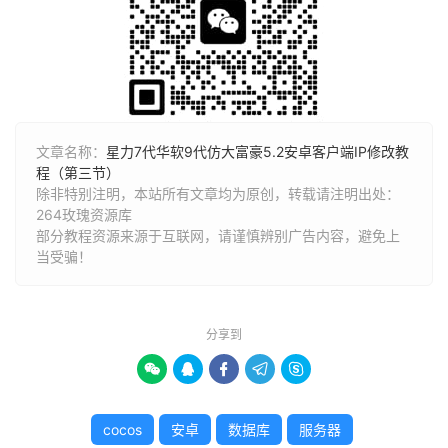
文章名称：
星力7代华软9代仿大富豪5.2安卓客户端IP修改教
程（第三节）
除非特别注明，本站所有文章均为原创，转载请注明出处：
264玫瑰资源库
部分教程资源来源于互联网，请谨慎辨别广告内容，避免上
当受骗！
分享到





cocos
安卓
数据库
服务器