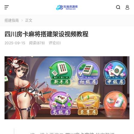



搭建指南
正文

四川房卡麻将搭建架设视频教程
2025-09-15
阅读(878)
评论(0)