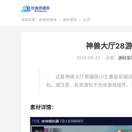
当前位置：
玫瑰资源库
源码宝库
正文


神兽大厅28
2024-09-23
分类：
源码宝
这套神兽大厅熊猫版UI主要是前端
包。请注意，此资源包不包含游戏组件，
素材详情：