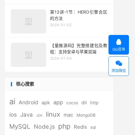
第13讲-1节：HERO引擎合区
的方法
2024-01-02

【量推源码】完整搭建包及教
QQ咨询
程：支持安卓与苹果双端
2024-01-04

添加微信
核心搜索
ai
app
Android
apk
dll
http
cocos
linux
ios
Java
mac
MongoDB
JDK
php
MySQL
Node.js
Redis
sql