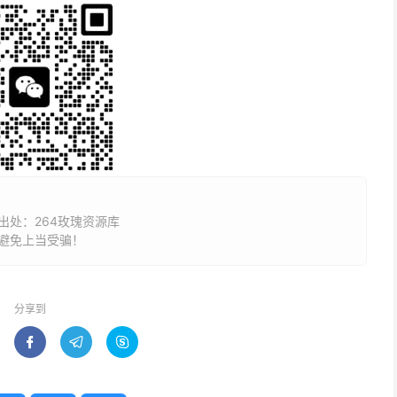
处：264玫瑰资源库
避免上当受骗！
分享到


