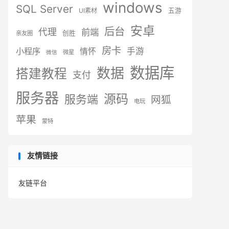
windows
SQL Server
UI素材
五游
安卓
后台
代理
前端
创胜
亲友圈
房卡
小程序
手游
情怀
微星
微信
数据库
数据
搭建教程
支付
服务器
源码
服务端
网狐
电玩
苹果
蒙特
友情链接
友链平台