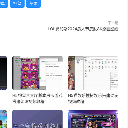
安卓
神兽
苹果
下一篇
LOL鳄加斯2024愚人节皮肤8K原画壁纸
H5神兽含大厅版本房卡游戏
H5猫娱乐橦树娱乐搭建架设
搭建架设视频教程
视频教程