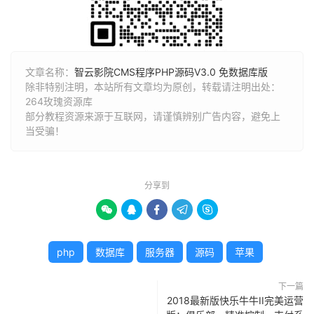
文章名称：
智云影院CMS程序PHP源码V3.0 免数据库版
除非特别注明，本站所有文章均为原创，转载请注明出处：
264玫瑰资源库
部分教程资源来源于互联网，请谨慎辨别广告内容，避免上
当受骗！
分享到





php
数据库
服务器
源码
苹果
下一篇
2018最新版快乐牛牛II完美运营