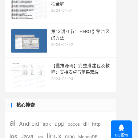
程全解
2024-01-01
第13讲-1节：HERO引擎合区
的方法
2024-01-02
【量推源码】完整搭建包及教
程：支持安卓与苹果双端
2024-01-04
核心搜索
ai
app
Android
apk
dll
http
cocos

linux
QQ咨询
ios
Java
mac
MongoDB
JDK