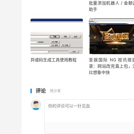
批量添加机器人 / 金额
助手
异或码生成工具使用教程
圣娱国际 NG 视讯搭
录：网站改完直上包，
比想象中快
评论
抢沙发