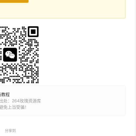
装教程
处：264玫瑰资源库
避免上当受骗！
分享到