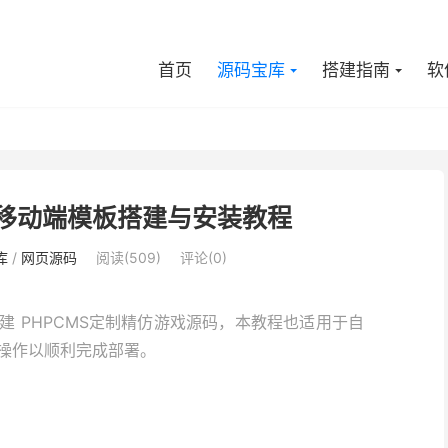
首页
源码宝库
搭建指南
软
系统移动端模板搭建与安装教程
库
/
网页源码
阅读(509)
评论(0)
 PHPCMS定制精仿游戏源码，本教程也适用于自
操作以顺利完成部署。