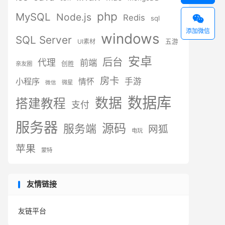
php
MySQL
Node.js
Redis

sql
添加微信
windows
SQL Server
UI素材
五游
安卓
后台
代理
前端
创胜
亲友圈
房卡
小程序
手游
情怀
微星
微信
数据库
数据
搭建教程
支付
服务器
源码
服务端
网狐
电玩
苹果
蒙特
友情链接
友链平台