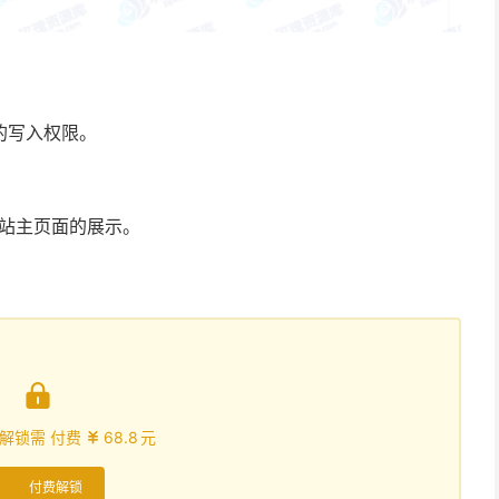
确的写入权限。
负责网站主页面的展示。

解锁需 付费
68.8
元

付费解锁