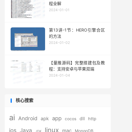
程全解
2024-01-01
第13讲-1节：HERO引擎合区
的方法
2024-01-02
【量推源码】完整搭建包及教
程：支持安卓与苹果双端
2024-01-04
核心搜索
ai
app
Android
apk
dll
http
cocos
linux
ios
Java
mac
MongoDB
JDK