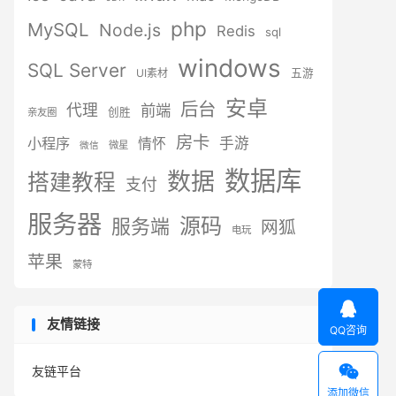
php
MySQL
Node.js
Redis
sql
windows
SQL Server
UI素材
五游
安卓
后台
代理
前端
创胜
亲友圈
房卡
小程序
手游
情怀
微星
微信
数据库
数据
搭建教程
支付
服务器
源码
服务端
网狐
电玩
苹果
蒙特

友情链接
QQ咨询

友链平台
添加微信