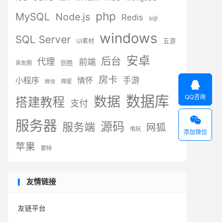
php
MySQL
Node.js
Redis
sql
windows
SQL Server
UI素材
五游
安卓
后台
代理
前端
创胜
亲友圈
房卡
小程序
手游
情怀
微星
微信

数据库
QQ咨询
数据
搭建教程
支付

服务器
源码
服务端
网狐
电玩
添加微信
苹果
蒙特
友情链接
友链平台