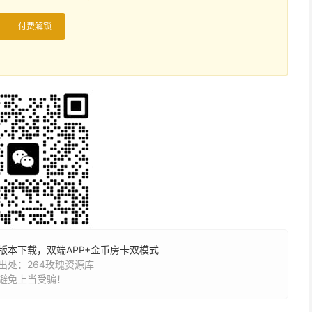
付费解锁
本下载，双端APP+金币房卡双模式
处：264玫瑰资源库
避免上当受骗！