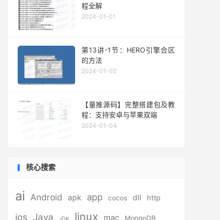
程全解
2024-01-01
第13讲-1节：HERO引擎合区
的方法
2024-01-02
【量推源码】完整搭建包及教
程：支持安卓与苹果双端
2024-01-04
核心搜索
ai
app
Android
apk
dll
http
cocos
linux
ios
Java
mac
MongoDB
JDK