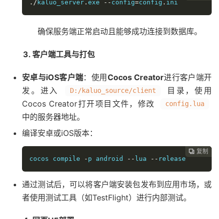
./
kaluo_server
.
exe 
--
config
=
config
.
ini
确保服务端正常启动且能够成功连接到数据库。
3. 客户端工具与打包
安卓与iOS客户端
：使用
Cocos Creator
进行客户端开
发。进入
目录，使用
D:/kaluo_source/client
Cocos Creator打开项目文件，修改
config.lua
中的服务器地址。
编译安卓或iOS版本：
复制
复制
复制



cocos compile 
-
p android 
--
lua 
--
release
通过测试后，可以将客户端安装包发布到应用市场，或
者使用测试工具（如TestFlight）进行内部测试。