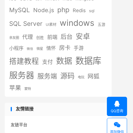
php
MySQL
Node.js
Redis
sql
windows
SQL Server
UI素材
五游
安卓
后台
代理
前端
创胜
亲友圈
房卡
小程序
手游
情怀
微星
微信
数据库
数据
搭建教程
支付
服务器
源码
服务端
网狐
电玩
苹果
蒙特

友情链接
QQ咨询

友链平台
添加微信