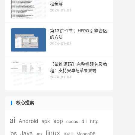
程全解
2024-01-01
第13讲-1节：HERO引擎合区
的方法
2024-01-02
【量推源码】完整搭建包及教
程：支持安卓与苹果双端
2024-01-04
核心搜索
ai
app
Android
apk
dll
http
cocos
linux
ios
Java
mac
MongoDB
JDK