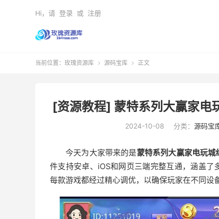
Hi，请
登录
或
注册
当前位置：
玫瑰资源库
源码宝库
正文


[资源教程] 蒙特系列大赢家
2024-10-08
分类：
源码宝
今天为大家带来的是
蒙特系列大赢家电玩城
件支持安卓、iOS和网页三端完整互通，涵盖
每款游戏都经过精心调优，以确保玩家在不同设