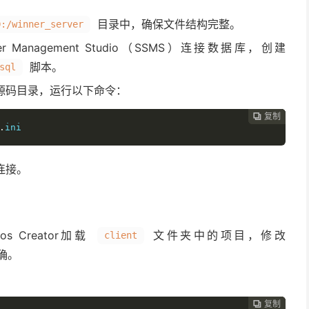
目录中，确保文件结构完整。
D:/winner_server
er Management Studio（SSMS）连接数据库，创建
脚本。
sql
源码目录，运行以下命令：
复制
复制
复制
复制




.
ini
连接。
os Creator加载
文件夹中的项目，修改
client
确。
复制
复制
复制


