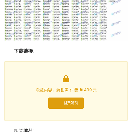
下载链接
：

隐藏内容，解锁需 付费
499
元

付费解锁
相关推荐：