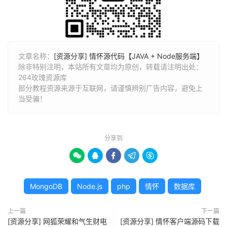
文章名称：
[资源分享] 情怀源代码【JAVA + Node服务端】
除非特别注明，本站所有文章均为原创，转载请注明出处：
264玫瑰资源库
部分教程资源来源于互联网，请谨慎辨别广告内容，避免上
当受骗！
分享到





MongoDB
Node.js
php
情怀
数据库
上一篇
下一篇
[资源分享] 网狐荣耀和气生财电
[资源分享] 情怀客户端源码下载