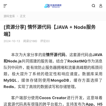



源码宝库
正文

[资源分享] 情怀源代码【JAVA + Node服务
端】
2024-10-13
阅读(2186)
评论(0)
本次为大家分享的是
情怀源代码
，这套源代码由
JAVA
和Node.js
共同搭建的服务端，结合了
RocketMQ
作为消息
队列中间件，能有效防止服务器拥堵和流量高峰期的瓶颈问
题，极大提升了系统的稳定性和响应速度。数据库采用
MySQL
，媒体存储则使用
MongoDB
，缓存方面选择了
Redis
，实现了高效的数据读写和存储管理。
客户端部分使用
Cocos Creator
进行开发，这意味着
这套源代码具有很强的跨平台能力，支持发布为
App、H5