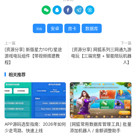





ios
安卓
房卡
数据库
上一篇
下一篇
[资源分享] 新版星力10代/星途
[资源分享] 网狐系列三网通九游
游戏电玩组件【带视频搭建教
电玩【三端完整 + 智能陪玩机器
程】
人】
相关推荐
APP源码选型指南：2026年如何
[网狐常用数据库管理工具] 批量
少走弯路、快速上线
添加机器人 / 金额调整助手