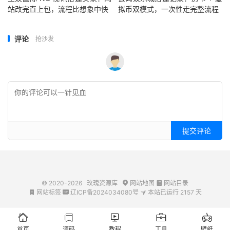
站改完直上包，流程比想象中快
拟币双模式，一次性走完整流程
评论
抢沙发
提交评论
© 2020-2026
玫瑰资源库
网站地图
网站目录


网站标签
辽ICP备2024034080号
本站已运行
2157
天








首页
源码
教程
工具
壁纸