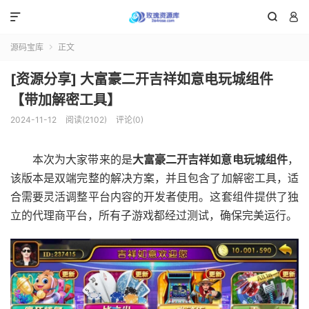



源码宝库
正文

[资源分享] 大富豪二开吉祥如意电玩城组件
【带加解密工具】
2024-11-12
阅读(2102)
评论(0)
本次为大家带来的是
大富豪二开吉祥如意电玩城组件
，
该版本是双端完整的解决方案，并且包含了加解密工具，适
合需要灵活调整平台内容的开发者使用。这套组件提供了独
立的代理商平台，所有子游戏都经过测试，确保完美运行。