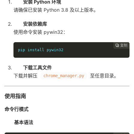
安装 Python 环境
请确保已安装 Python 3.8 及以上版本。
安装依赖库
使用命令安装 pywin32：
复制
复制
复制
复制
复制
复制
复制
复制
复制
复制










pip install pywin32
下载工具文件
下载并解压
至任意目录。
chrome_manager.py
使用指南
命令行模式
基本语法