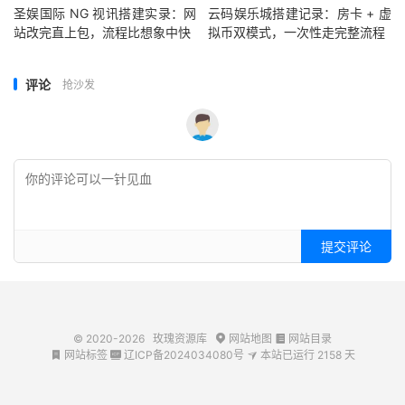
圣娱国际 NG 视讯搭建实录：网
云码娱乐城搭建记录：房卡 + 虚
站改完直上包，流程比想象中快
拟币双模式，一次性走完整流程
评论
抢沙发
提交评论
© 2020-2026
玫瑰资源库
网站地图
网站目录


网站标签
辽ICP备2024034080号
本站已运行
2158
天


