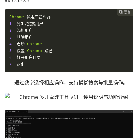
markdown
复制
复制
复制
复制
复制





Chrome
多用户管理器
1.
列出/搜索用户
2.
添加用户
3.
删除用户
4.
启动
Chrome
5.
设置
Chrome
路径
6.
打开用户目录
7.
退出
通过数字选择相应操作，支持模糊搜索与批量操作。