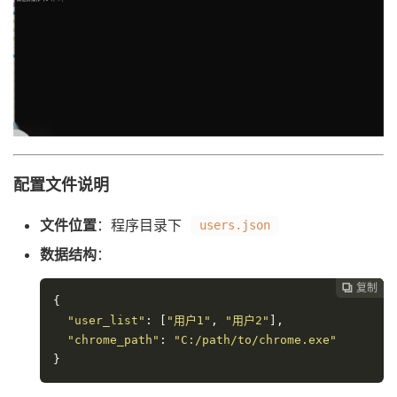
配置文件说明
文件位置
：程序目录下
users.json
数据结构
：
复制
复制
复制
复制




{
"user_list"
:
[
"用户1"
,
"用户2"
]
,
"chrome_path"
:
"C:/path/to/chrome.exe"
}