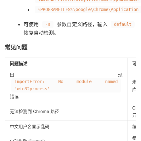
%PROGRAMFILES%\Google\Chrome\Application
可使用
参数自定义路径，输入
-s
default
恢复自动检测。
常见问题
问题描述
可能
出现
ImportError: No module named
未
'win32process'
库
错误
Ch
无法检测到 Chrome 路径
异常
中文用户名显示乱码
编码
参数