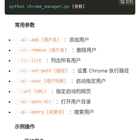
复制
复制
复制
复制
复制
复制
复制
复制
复制









python chrome_manager
.
py 
[参数]
常用参数
：添加用户
-a/--add [用户名]
：删除用户
-r/--remove [用户名]
：列出所有用户
-l/--list
：设置 Chrome 执行路径
-s/--set-path [路径]
：启动指定用户
-u/--user [用户列表]
：指定启动的网页
--url [URL]
：打开用户目录
-o/--open-dir
：搜索用户
-q/--query [关键词]
示例操作