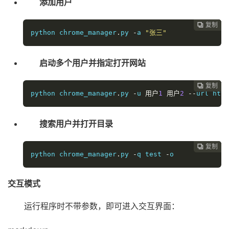
添加用户
复制
复制
复制
复制
复制
复制
复制
复制








python chrome_manager
.
py 
-
a 
"张三"
启动多个用户并指定打开网站
复制
复制
复制
复制
复制
复制
复制







python chrome_manager
.
py 
-
u 
用户
1
用户
2
--
url http
搜索用户并打开目录
复制
复制
复制
复制
复制
复制






python chrome_manager
.
py 
-
q 
test
-
o
交互模式
运行程序时不带参数，即可进入交互界面：