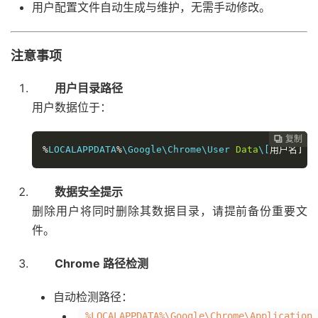
用户配置文件自动生成与维护，无需手动修改。
注意事项
用户目录路径
用户数据位于：
复制
复制
复制



%
LOCALAPPDATA
%
\Google\Chrome\User 
Data
\
[
用户名]
数据安全提示
删除用户将同时删除其数据目录，请提前备份重要文
件。
Chrome 路径检测
自动检测路径：
%LOCALAPPDATA%\Google\Chrome\Application