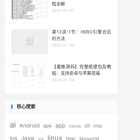
程全解
2024-01-01
第13讲-1节：HERO引擎合区
的方法
2024-01-02
【量推源码】完整搭建包及教
程：支持安卓与苹果双端
2024-01-04
核心搜索
ai
app
Android
apk
dll
http
cocos
linux
ios
Java
mac
MongoDB
JDK