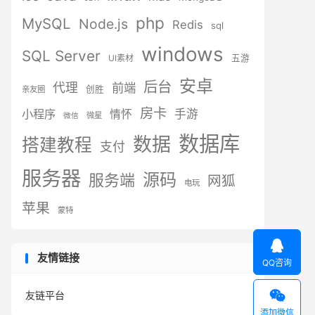
php
MySQL
Node.js
Redis
sql
windows
SQL Server
UI素材
五游
安卓
后台
代理
前端
创胜
亲友圈
房卡
小程序
手游
情怀
微星
微信
数据库
数据
搭建教程
支付
服务器
源码
服务端
网狐
电玩
苹果
蒙特

友情链接
QQ咨询

友链平台
添加微信