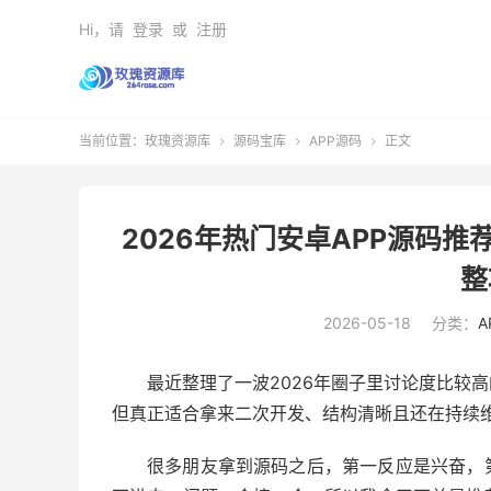
Hi，请
登录
或
注册
当前位置：
玫瑰资源库
源码宝库
APP源码
正文



2026年热门安卓APP源码
整
2026-05-18
分类：
A
最近整理了一波2026年圈子里讨论度比较
但真正适合拿来二次开发、结构清晰且还在持续
很多朋友拿到源码之后，第一反应是兴奋，