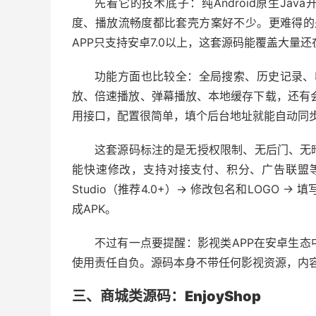
先看它的技术底子：纯Android原生Jav
度、播放流畅度都比套壳方案好不少。更难得的
APP只支持安卓7.0以上，这套源码能覆盖大量
功能方面也比较全：全局搜索、历史记录、收
放、倍速播放、弹幕播放、本地缓存下载，还有
用接口，配置很简单，填个后台地址就能自动同
这套源码标注的是无授权限制、无后门、无
能快速修改，支持对接支付、积分、广告联盟等扩
Studio（推荐4.0+）→ 修改包名和LOGO 
成APK。
不过有一点要提醒：影视类APP在安卓生
使用责任自负。源码本身不带任何影视资源，内
三、商城类源码：EnjoyShop