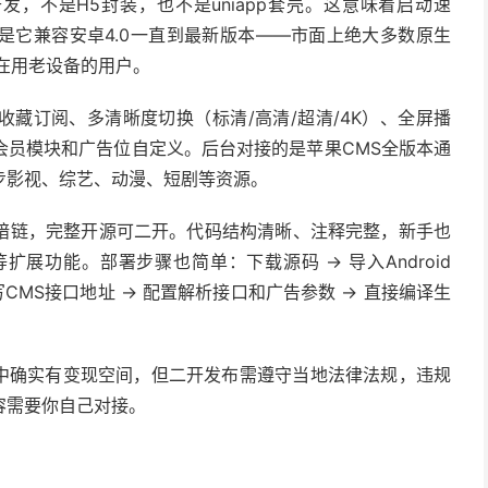
a开发，不是H5封装，也不是uniapp套壳。这意味着启动速
是它兼容安卓4.0一直到最新版本——市面上绝大多数原生
还在用老设备的用户。
藏订阅、多清晰度切换（标清/高清/超清/4K）、全屏播
会员模块和广告位自定义。后台对接的是苹果CMS全版本通
步影视、综艺、动漫、短剧等资源。
暗链，完整开源可二开。代码结构清晰、注释完整，新手也
展功能。部署步骤也简单：下载源码 → 导入Android
→ 填写CMS接口地址 → 配置解析接口和广告参数 → 直接编译生
态中确实有变现空间，但二开发布需遵守当地法律法规，违规
容需要你自己对接。