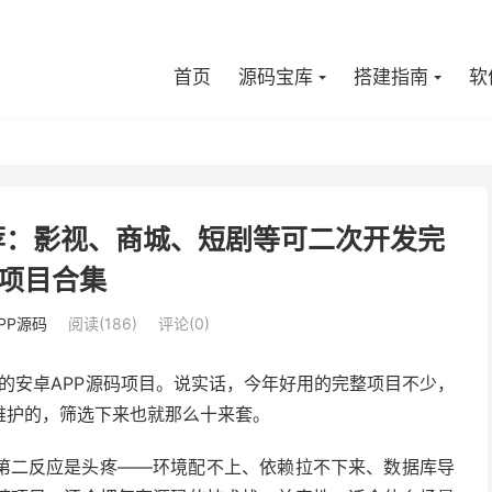
首页
源码宝库
搭建指南
软
推荐：影视、商城、短剧等可二次开发完
项目合集
PP源码
阅读(186)
评论(0)
高的安卓APP源码项目。说实话，今年好用的完整项目不少，
维护的，筛选下来也就那么十来套。
第二反应是头疼——环境配不上、依赖拉不下来、数据库导