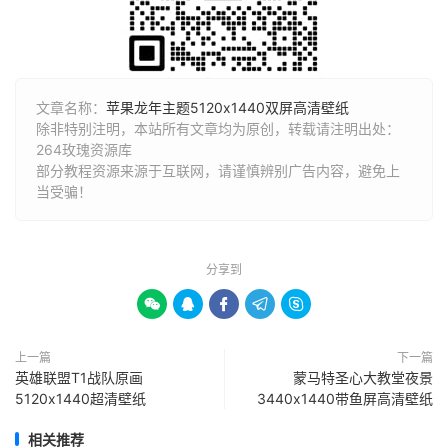
文章名称：
苹果龙年主题5120x1440双屏高清壁纸
除非特别注明，本站所有文章均为原创，转载请注明出处：
264玫瑰资源库
部分教程资源来源于互联网，请谨慎辨别广告内容，避免上
当受骗！
分享到





上一篇
下一篇
英雄联盟T1战队原画
蒙马特圣心大教堂夜景
5120x1440超清壁纸
3440x1440带鱼屏高清壁纸
相关推荐