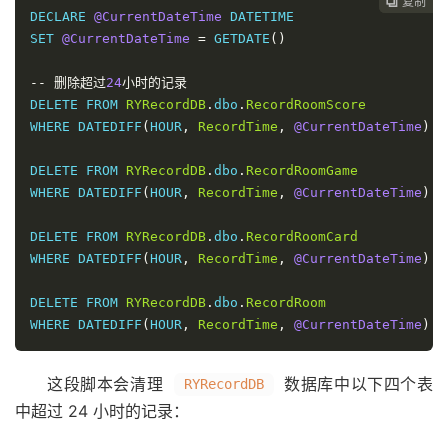
复制
复制
复制



DECLARE
@CurrentDateTime
SET
@CurrentDateTime
=
 GETDATE
()
--
删除超过
24
小时的记录
DELETE
FROM
RYRecordDB
.
dbo
.
RecordRoomScore
WHERE
 DATEDIFF
(
HOUR
,
RecordTime
,
@CurrentDateTime
)
>
DELETE
FROM
RYRecordDB
.
dbo
.
RecordRoomGame
WHERE
 DATEDIFF
(
HOUR
,
RecordTime
,
@CurrentDateTime
)
>
DELETE
FROM
RYRecordDB
.
dbo
.
RecordRoomCard
WHERE
 DATEDIFF
(
HOUR
,
RecordTime
,
@CurrentDateTime
)
>
DELETE
FROM
RYRecordDB
.
dbo
.
RecordRoom
WHERE
 DATEDIFF
(
HOUR
,
RecordTime
,
@CurrentDateTime
)
>
这段脚本会清理
数据库中以下四个表
RYRecordDB
中超过 24 小时的记录：