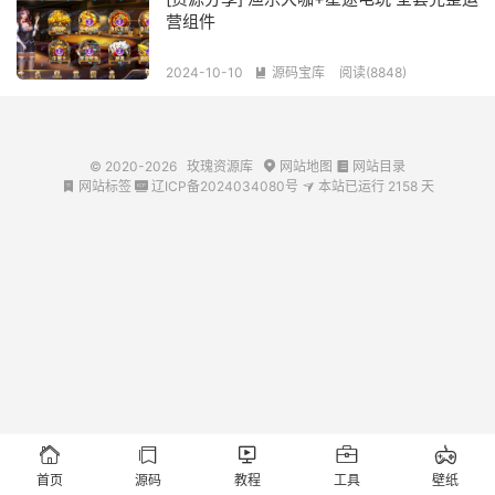
营组件
2024-10-10
源码宝库
阅读(8848)

© 2020-2026
玫瑰资源库
网站地图
网站目录


网站标签
辽ICP备2024034080号
本站已运行
2158
天








首页
源码
教程
工具
壁纸