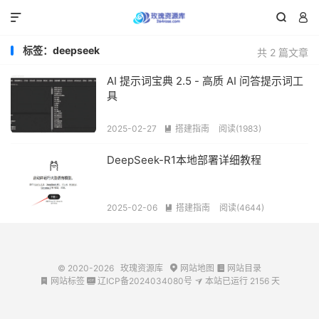



标签：deepseek
共 2 篇文章
AI 提示词宝典 2.5 - 高质 AI 问答提示词工
具
2025-02-27
搭建指南
阅读(1983)

DeepSeek-R1本地部署详细教程
2025-02-06
搭建指南
阅读(4644)

© 2020-2026
玫瑰资源库
网站地图
网站目录


网站标签
辽ICP备2024034080号
本站已运行
2156
天


