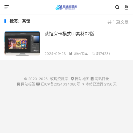



标签：茶馆
共 1 篇文章
茶馆房卡模式UI素材02版
2024-09-23
源码宝库
阅读(7423)

© 2020-2026
玫瑰资源库
网站地图
网站目录


网站标签
辽ICP备2024034080号
本站已运行
2156
天


