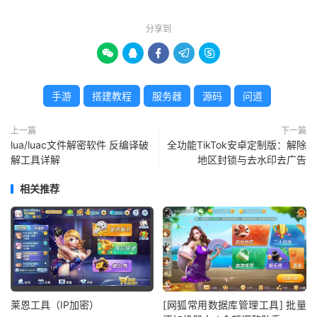
分享到





手游
搭建教程
服务器
源码
问道
上一篇
下一篇
lua/luac文件解密软件 反编译破
全功能TikTok安卓定制版：解除
解工具详解
地区封锁与去水印去广告
相关推荐
莱恩工具（IP加密）
[网狐常用数据库管理工具] 批量