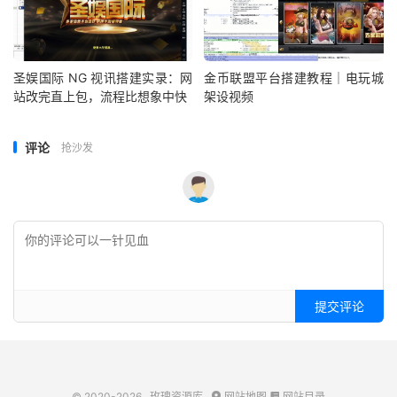
圣娱国际 NG 视讯搭建实录：网
金币联盟平台搭建教程｜电玩城
站改完直上包，流程比想象中快
架设视频
评论
抢沙发
提交评论
© 2020-2026
玫瑰资源库
网站地图
网站目录

