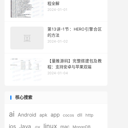
程全解
2024-01-01
第13讲-1节：HERO引擎合区
的方法
2024-01-02
【量推源码】完整搭建包及教
程：支持安卓与苹果双端
2024-01-04
核心搜索
ai
app
Android
apk
dll
http
cocos
linux
ios
Java
mac
MongoDB
JDK