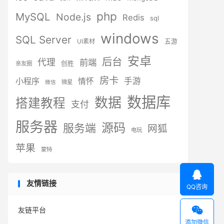
php
MySQL
Node.js
Redis
sql
windows
SQL Server
UI素材
五游
安卓
后台
代理
前端
创胜
亲友圈
房卡
小程序
手游
情怀
微星
微信
数据库
数据
搭建教程
支付
服务器
源码
服务端
网狐
电玩
苹果
蒙特

友情链接
QQ咨询

友链平台
添加微信