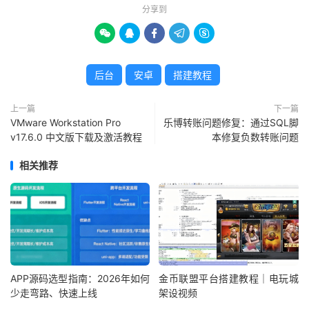
分享到





后台
安卓
搭建教程
上一篇
下一篇
VMware Workstation Pro
乐博转账问题修复：通过SQL脚
v17.6.0 中文版下载及激活教程
本修复负数转账问题
相关推荐
APP源码选型指南：2026年如何
金币联盟平台搭建教程｜电玩城
少走弯路、快速上线
架设视频