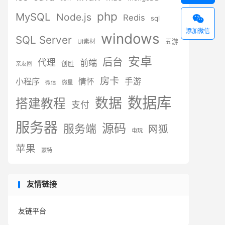
php
MySQL
Node.js
Redis

sql
添加微信
windows
SQL Server
UI素材
五游
安卓
后台
代理
前端
创胜
亲友圈
房卡
小程序
手游
情怀
微星
微信
数据库
数据
搭建教程
支付
服务器
源码
服务端
网狐
电玩
苹果
蒙特
友情链接
友链平台