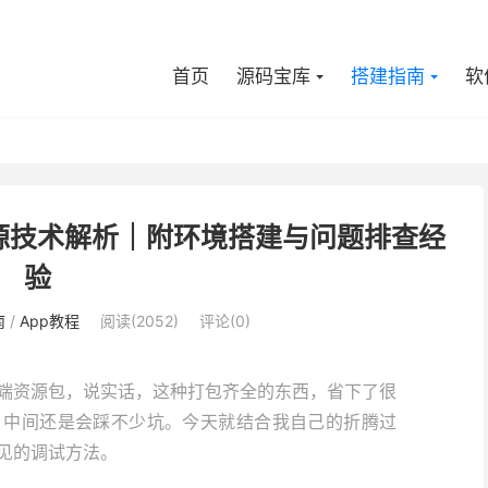
首页
源码宝库
搭建指南
软
源技术解析｜附环境搭建与问题排查经
验
南
/
App教程
阅读(2052)
评论(0)
端资源包，说实话，这种打包齐全的东西，省下了很
，中间还是会踩不少坑。今天就结合我自己的折腾过
见的调试方法。