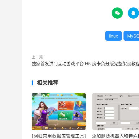


linux
MyS
上一篇
独家首发洪门互动游戏平台 H5 房卡负分版完整架设教
相关推荐
[网狐常用数据库管理工具]
添加删除机器人和特殊