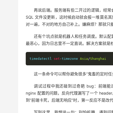
再说后端。服务端有些二开过的逻辑，经常
SQL 文件没更新，这时候启动就会报一堆莫名
对一遍，不对的地方自己补上。嫌麻烦？那就只能
还有个坑点就是机器人和任务调度。默认配
最恶心，因为日志里不一定直说。解决方案就是
timedatectl 
set
-
timezone 
Asia
/
Shanghai
这一条命令可以帮你避免很多“鬼畜的定时任
调试过程中我还碰到过奇葩 bug：前端
nginx 配置的问题，反向代理漏写了一个 he
到“前端卡死，后端无响应”时，第一反应不是改
写到这里，我想说一句：别怕折腾，遇到问