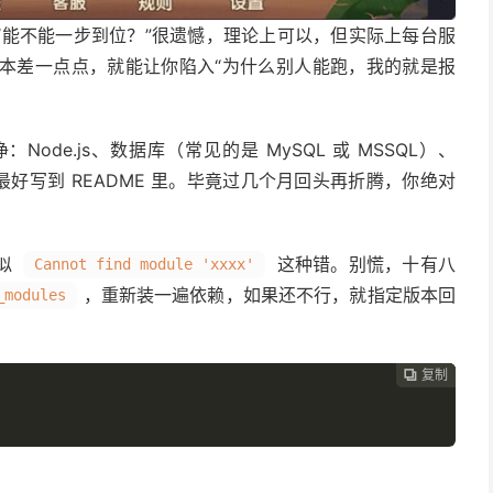
“能不能一步到位？”很遗憾，理论上可以，但实际上每台服
的版本差一点点，就能让你陷入“为什么别人能跑，我的就是报
de.js、数据库（常见的是 MySQL 或 MSSQL）、
最好写到 README 里。毕竟过几个月回头再折腾，你绝对
类似
这种错。别慌，十有八
Cannot find module 'xxxx'
，重新装一遍依赖，如果还不行，就指定版本回
_modules
复制
复制
复制
复制



