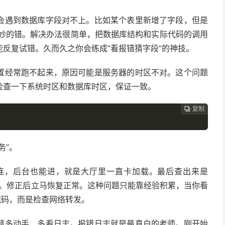
会遇到数据库字段对不上。比如某个表里新增了字段，但是
其妙的错。解决办法很简单，把数据库结构和实际代码的调用
反复试错。久而久之你会练成“看报错猜字段”的神技。
置经常跑不起来，原因可能是服务器的时区不对。这个问题
检查一下系统时区和数据库时区，保证一致。
复制
复制
复制



务”。
能连，后台也能进，就是大厅里一直卡加载。最后查出来是
ader。修正后立马恢复正常。这种问题只能靠经验积累，当你看
代码，而是检查网络转发。
题多动手，多看日志。报错日志就是最直白的老师。刚开始