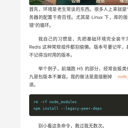
首先，环境是老生常谈的东西。很多人上来就是
务器的配置千奇百怪。尤其是 Linux 下，库
错”的循环。
我自己的习惯是，先把基础环境完全装干净：No
Redis 这种常规组件都别偷懒。版本号要记牢，
不记得当时用的版本。
举个例子，前端跑 H5 的部分，经常会报
九是包版本不兼容。我的做法是直接删掉
node
退。
rm 
-
rf node_modules

npm install 
--
legacy
-
peer
-
deps
别小看这条命令，救过我无数次。