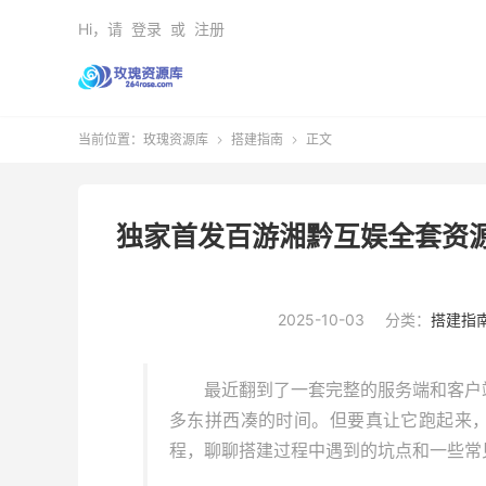
Hi，请
登录
或
注册
当前位置：
玫瑰资源库
搭建指南
正文


独家首发百游湘黔互娱全套资
2025-10-03
分类：
搭建指
最近翻到了一套完整的服务端和客户
多东拼西凑的时间。但要真让它跑起来
程，聊聊搭建过程中遇到的坑点和一些常