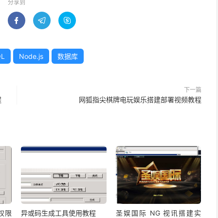
分享到



QL
Node.js
数据库
下一篇
程
网狐指尖棋牌电玩娱乐搭建部署视频教程
权限
异或码生成工具使用教程
圣娱国际 NG 视讯搭建实