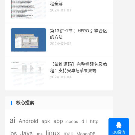
程全解
2024-01-01
第13讲-1节：HERO引擎合区
的方法
2024-01-02
【量推源码】完整搭建包及教
程：支持安卓与苹果双端
2024-01-04
核心搜索
ai
app
Android
apk
dll
http
cocos

linux
QQ咨询
ios
Java
mac
MongoDB
JDK