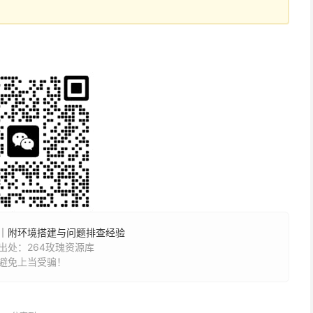
｜附环境搭建与问题排查经验
处：264玫瑰资源库
避免上当受骗！