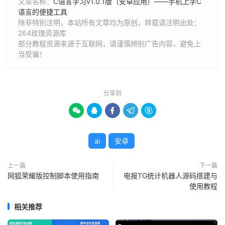
文章名称：
C语言学习v1.0.1版（安卓应用）——手机上学C
语言的便捷工具
除非特别注明，本站所有文章均为原创，转载请注明出处：
264玫瑰资源库
部分教程资源来源于互联网，请谨慎辨别广告内容，避免上
当受骗！
分享到





ai
安卓
上一篇
下一篇
网狐荣耀版控制脚本使用指南
电报TG统计机器人源码搭建与
使用教程
相关推荐