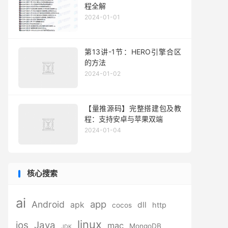
程全解
2024-01-01
第13讲-1节：HERO引擎合区
的方法
2024-01-02
【量推源码】完整搭建包及教
程：支持安卓与苹果双端
2024-01-04
核心搜索
ai
app
Android
apk
dll
http
cocos
linux
ios
Java
mac
MongoDB
JDK