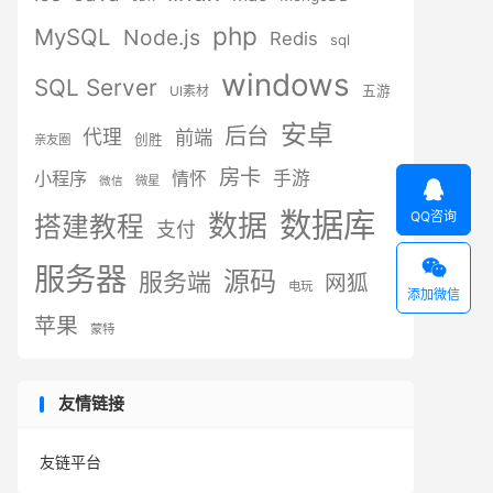
php
MySQL
Node.js
Redis
sql
windows
SQL Server
UI素材
五游
安卓
后台
代理
前端
创胜
亲友圈
房卡
小程序
手游
情怀
微星
微信

数据库
QQ咨询
数据
搭建教程
支付

服务器
源码
服务端
网狐
电玩
添加微信
苹果
蒙特
友情链接
友链平台