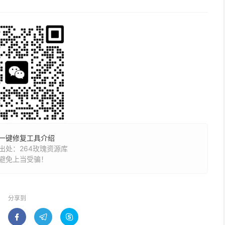
案与一键修复工具介绍
处：264玫瑰资源库
避免上当受骗！
分享到


