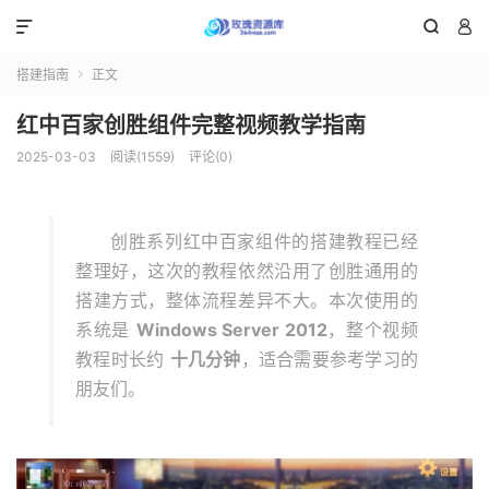



搭建指南
正文

红中百家创胜组件完整视频教学指南
2025-03-03
阅读(1559)
评论(0)
创胜系列红中百家组件的搭建教程已经
整理好，这次的教程依然沿用了创胜通用的
搭建方式，整体流程差异不大。本次使用的
系统是
Windows Server 2012
，整个视频
教程时长约
十几分钟
，适合需要参考学习的
朋友们。