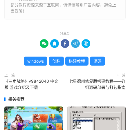
部分教程资源来源于互联网，请谨慎辨别广告内容，避免上
当受骗！
分享到





windows
创胜
搭建教程
源码
上一篇
下一篇
《三角战略》v9842040 中文
七星德州修复版搭建教程——详
版 游戏介绍及下载
细源码部署与打包指南
相关推荐