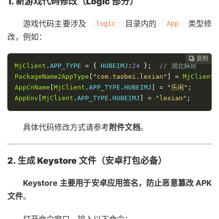
1. 新游戏代码修改（Logic 部分）
游戏代码主要涉及
目录内的
类型修
logic
App
改，例如：
复制
复制
复制
复制
复制
复制
复制







MjClient
.
APP_TYPE
=
{
HUBEIMJ
:
24
};
// 湖北麻将
PackageName2AppType
[
"com.taobei.lexian"
]
=
MjClient
.
AppCnName
[
MjClient
.
APP_TYPE
.
HUBEIMJ
]
=
"乐闲"
;
AppEnv
[
MjClient
.
APP_TYPE
.
HUBEIMJ
]
=
"lexian"
;
具体代码修改方式请参考
附件文档
。
2. 生成 Keystore 文件（安卓打包必备）
Keystore 主要用于安卓应用签名，防止恶意篡改 APK
文件
。