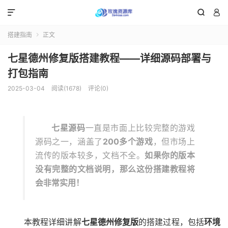



搭建指南
正文

七星德州修复版搭建教程——详细源码部署与
打包指南
2025-03-04
阅读(1678)
评论(0)
七星源码
一直是市面上比较完整的游戏
源码之一，涵盖了
200多个游戏
，但市场上
流传的版本较多，文档不全。
如果你的版本
没有完整的文档说明，那么这份搭建教程将
会非常实用！
本教程详细讲解
七星德州修复版
的搭建过程，包括
环境