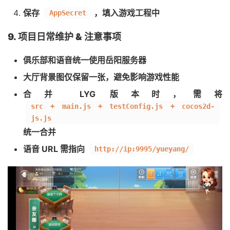
保存
，填入游戏工程中
AppSecret
9. 项目日常维护 & 注意事项
俱乐部和语音统一使用岳阳服务器
大厅背景图仅保留一张，避免影响游戏性能
合并 LYG 版本时，需将
src + main.js + testConfig.js + cocos2d-
js.js
统一合并
语音 URL 需指向
http://ip:9995/yueyang/