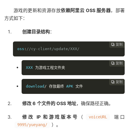
游戏的更新和资源存放
依赖阿里云 OSS 服务器
，部署
方式如下：
创建目录结构
：
复制
复制
复制
复制
复制





oss
:
/
/cy-client/update
/XXX/
复制
复制
复制
复制




XXX
为游戏工程文件夹
复制
复制
复制



download
/
存放最终
 APK 
文件
修改 6 个文件的 OSS 地址
，确保路径正确。
修改 IP 和游戏版本号
（
端口
voiceURL
）。
9995/yueyang/