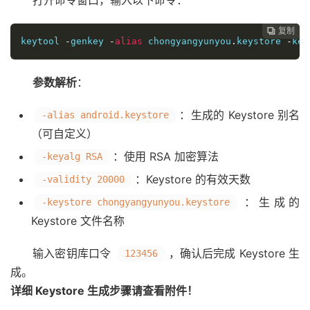
打开命令窗口，输入以下命令：
复制
复制
复制
复制
复制
复制






keytool 
-
genkey 
-
alias
 chongyangyunyou
.
keystore 
-
key
参数解析
：
：生成的 Keystore 别名
-alias android.keystore
（可自定义）
：使用 RSA 加密算法
-keyalg RSA
：Keystore 的有效天数
-validity 20000
：生成的
-keystore chongyangyunyou.keystore
Keystore 文件名称
输入密钥库口令
，确认后完成 Keystore 生
123456
成。
详细 Keystore 生成步骤请查看附件！